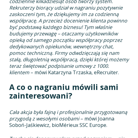
codziennie kilkadziesiąt osób tworzy system.
Rekruterzy biorący udział w nagraniu pozytywnie
zaskoczeni tym, że dziękujemy im za codzienną
współpracę. A przecież docenienie klienta powinno
być podstawą każdego biznesu! Tym właśnie
budujemy przewagę – otaczamy użytkowników
opieką od samego początku współpracy poprzez
dedykowanych opiekunów, wewnętrzny chat,
pomoc techniczną. Firmy odwdzięczają się nam
stałą, długoletnią współpracą, dzięki której możemy
teraz świętować podpisanie umowy z 1000.
klientem
– mówi Katarzyna Trzaska, eRecruiter.
A co o nagraniu mówili sami
zainteresowani?
Cała akcja była fajną i profesjonalnie przygotowaną
przygodą z wesołymi osobami
– mówi Joanna
Soboń-Jaśkiewicz, bioMérieux SSC Europe.