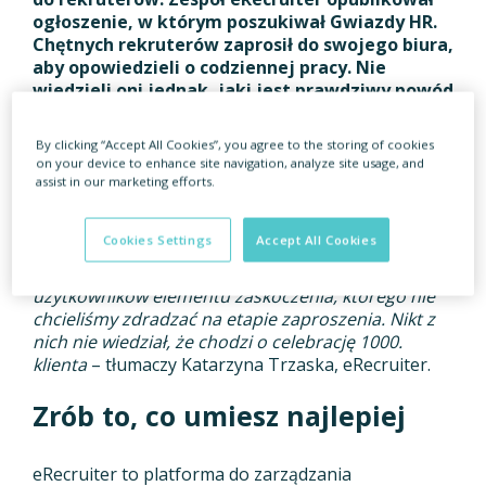
ogłoszenie, w którym poszukiwał Gwiazdy HR.
Chętnych rekruterów zaprosił do swojego biura,
aby opowiedzieli o codziennej pracy. Nie
wiedzieli oni jednak, jaki jest prawdziwy powód
zaproszenia.
By clicking “Accept All Cookies”, you agree to the storing of cookies
Postanowiliśmy nagrać wideo, podczas którego
on your device to enhance site navigation, analyze site usage, and
nasi klienci odpowiedzą na pytania dotyczące
assist in our marketing efforts.
systemu eRecruiter. Zależało nam na tym, aby ich
wypowiedzi były spontaniczne i oddawały ducha
Cookies Settings
Accept All Cookies
współpracy z nami. Nie bylibyśmy jednak sobą,
gdybyśmy przy okazji nie mieli dla naszych
użytkowników elementu zaskoczenia, którego nie
chcieliśmy zdradzać na etapie zaproszenia. Nikt z
nich nie wiedział, że chodzi o celebrację 1000.
klienta
– tłumaczy Katarzyna Trzaska, eRecruiter.
Zrób to, co umiesz najlepiej
eRecruiter to platforma do zarządzania