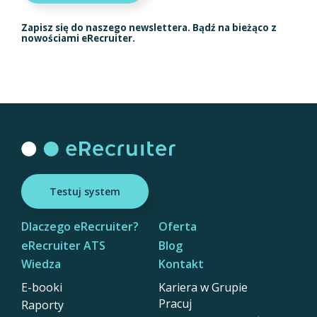
Zapisz się do naszego newslettera. Bądź na bieżąco z
nowościami eRecruiter.
Testuj system
Dlaczego eRecruiter?
Oferta
eRecruiter ATS
Blog
Wiedza
Kontakt
E-booki
Kariera w Grupie
Pracuj
Raporty