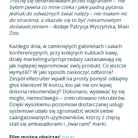
Trochę się denerwowałam przed nagraniem – nie
byłam pewna co mnie czeka i jakie padną pytania.
Jednak do odważnych świat należy – nie miałam nic
do stracenia, a okazało się to być niesamowitym
doświadczeniem
– dodaje Patrycja Wyszyńska, Maxi
Zoo.
Każdego dnia, w zamkniętych gabinetach i salach
konferencyjnych, przy kolejnych kubkach kawy,
działy marketingu/pr/sprzedaży zastanawiają się
jak najlepiej wypromować swój produkt. Co jeszcze
wymyślić? W jaki sposób zaskoczyć odbiorcę?
Zespół eRecruiter wpadł na prosty pomysł: oddajmy
głos klientom! W końcu, kto jak nie oni lepiej
dokona rekomendacji? Dokonano, wydawać by się
mogło, niemożliwego – zrekrutowano rekruterów.
Dzięki wysokiemu poziomowi dostarczanej usługi
systemowi udało się zgromadzić wokół siebie
zaangażowanych użytkowników, którzy z chęcią
stali się ambasadorami i „twarzami” marki.
Film można obejrzeć
tutaj
.