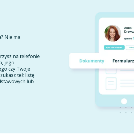
a? Nie ma
rzysz na telefonie
, jego
ego czy Twoje
ukasz też listę
odstawowych lub