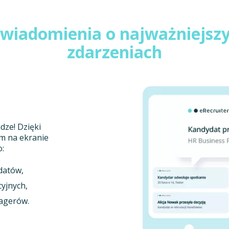
wiadomienia o najważniejsz
zdarzeniach
dze! Dzięki
m na ekranie
o:
datów,
yjnych,
agerów.