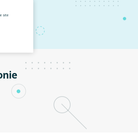
e site
onie