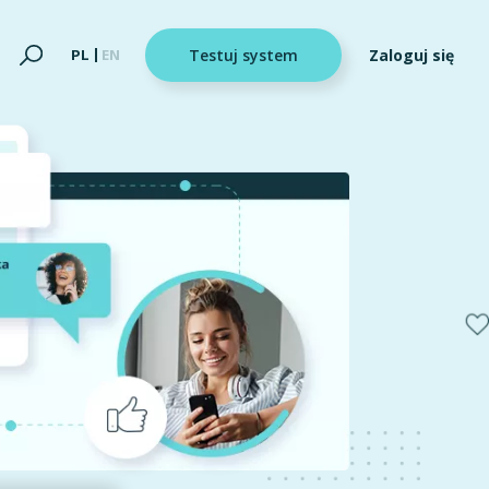
Zaloguj się
PL
EN
Testuj system