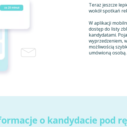
Teraz jeszcze lep
wokół spotkań rek
W aplikacji mobiln
dostęp do listy zb
kandydatami. Poj
wyprzedzeniem, w
możliwością szybk
umówioną osobą.
formacje o kandydacie pod r