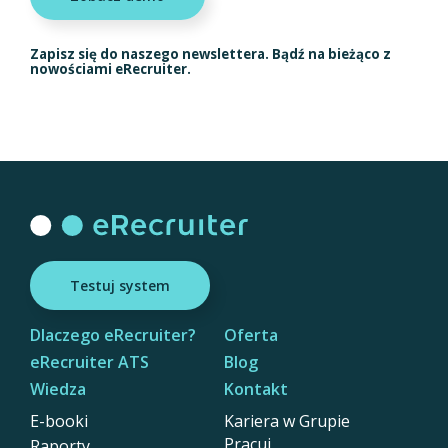
Zapisz się do naszego newslettera. Bądź na bieżąco z
nowościami eRecruiter.
Testuj system
Dlaczego eRecruiter?
Oferta
eRecruiter ATS
Blog
Wiedza
Kontakt
E-booki
Kariera w Grupie
Pracuj
Raporty