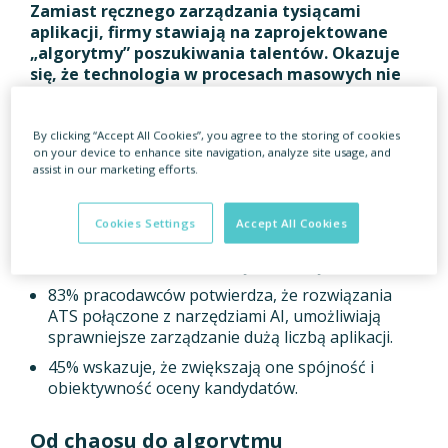
Zamiast ręcznego zarządzania tysiącami
aplikacji, firmy stawiają na zaprojektowane
„algorytmy” poszukiwania talentów. Okazuje
się, że technologia w procesach masowych nie
służy już tylko do przyspieszania selekcji, ale
staje się gwarantem utrzymania jakości i
równego traktowania każdego kandydata.
By clicking “Accept All Cookies”, you agree to the storing of cookies
on your device to enhance site navigation, analyze site usage, and
assist in our marketing efforts.
Kluczowe dane:
59% pracodawców wskazuje brak czasu i zbyt
Cookies Settings
Accept All Cookies
dużą liczbę kandydatów jako główną przyczynę
braku udzielania informacji zwrotnej.
83% pracodawców potwierdza, że rozwiązania
ATS połączone z narzędziami AI, umożliwiają
sprawniejsze zarządzanie dużą liczbą aplikacji.
45% wskazuje, że zwiększają one spójność i
obiektywność oceny kandydatów.
Od chaosu do algorytmu