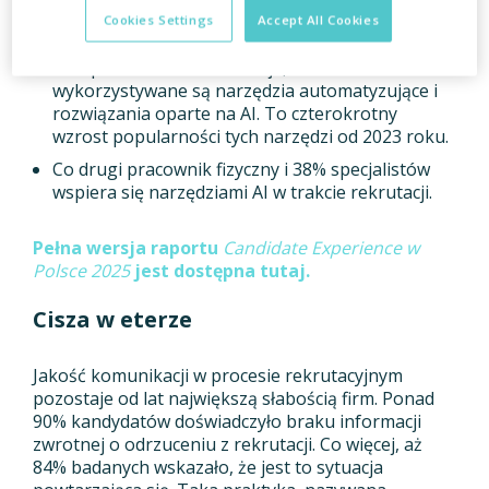
fizycznych twierdzi, że ważne jest dla nich, aby
Cookies Settings
Accept All Cookies
oferta pracy zawierała widełki wynagrodzenia.
42% pracodawców deklaruje, że w ich firmach
wykorzystywane są narzędzia automatyzujące i
rozwiązania oparte na AI. To czterokrotny
wzrost popularności tych narzędzi od 2023 roku.
Co drugi pracownik fizyczny i 38% specjalistów
wspiera się narzędziami AI w trakcie rekrutacji.
Pełna wersja raportu
Candidate Experience w
Polsce 2025
jest dostępna tutaj.
Cisza w eterze
Jakość komunikacji w procesie rekrutacyjnym
pozostaje od lat największą słabością firm. Ponad
90% kandydatów doświadczyło braku informacji
zwrotnej o odrzuceniu z rekrutacji. Co więcej, aż
84% badanych wskazało, że jest to sytuacja