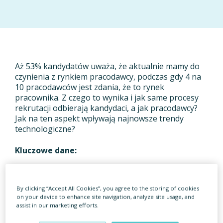
Aż 53% kandydatów uważa, że aktualnie mamy do
czynienia z rynkiem pracodawcy, podczas gdy 4 na
10 pracodawców jest zdania, że to rynek
pracownika. Z czego to wynika i jak same procesy
rekrutacji odbierają kandydaci, a jak pracodawcy?
Jak na ten aspekt wpływają najnowsze trendy
technologiczne?
Kluczowe dane:
Ponad 9 na 10 kandydatów doświadczyło braku
informacji zwrotnej o odrzuceniu z rekrutacji. Z
By clicking “Accept All Cookies”, you agree to the storing of cookies
drugiej strony, aż 62% rekruterów spotkało się z
on your device to enhance site navigation, analyze site usage, and
brakiem kontaktu ze strony kandydata.
assist in our marketing efforts.
Aż 93% specjalistów i 86% pracowników