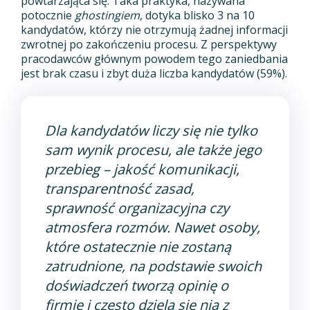
powtarzająca się. Taka praktyka, nazywana
potocznie
ghostingiem
, dotyka blisko 3 na 10
kandydatów, którzy nie otrzymują żadnej informacji
zwrotnej po zakończeniu procesu. Z perspektywy
pracodawców głównym powodem tego zaniedbania
jest brak czasu i zbyt duża liczba kandydatów (59%).
Dla kandydatów liczy się nie tylko
sam wynik procesu, ale także jego
przebieg – jakość komunikacji,
transparentność zasad,
sprawność organizacyjna czy
atmosfera rozmów. Nawet osoby,
które ostatecznie nie zostaną
zatrudnione, na podstawie swoich
doświadczeń tworzą opinię o
firmie i często dzielą się nią z