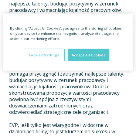
najlepsze talenty, budując pozytywny wizerunek
pracodawcy i wzmacniając lojalność pracowników.
Dobrze skonstruowana propozycja wartości
pracodawcy powinna być spójna z rzeczywistymi
doświadczeniami zatrudnionych oraz
By clicking “Accept All Cookies”, you agree to the storing of cookies
on your device to enhance site navigation, analyze site usage, and
odzwierciedlać strategiczne cele organizacji.EVP
assist in our marketing efforts.
obejmuje zarówno materialne, jak i niematerialne
aspekty zatrudnienia, takie jak wynagrodzenie,
benefity, kultura organizacyjna, możliwości
Cookies Settings
Accept All Cookies
rozwoju, równowaga między życiem zawodowym a
prywatnym oraz misja i wartości firmy. Silne EVP
pomaga przyciągnąć i zatrzymać najlepsze talenty,
budując pozytywny wizerunek pracodawcy i
wzmacniając lojalność pracowników. Dobrze
skonstruowana propozycja wartości pracodawcy
powinna być spójna z rzeczywistymi
doświadczeniami zatrudnionych oraz
odzwierciedlać strategiczne cele organizacji.
EVP, jeśli tylko jest wiarygodne i widoczne w
działaniach firmy, to jest kluczem do sukcesu w