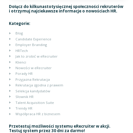
Dołącz do kilkunastotysięcznej społeczności rekruterów
i otrzymuj najciekawsze informacje o nowościach HR.
Kategorie:
Blog
Candidate Experience
Employer Branding
HRTech
Jak to zrobić w eRecruiter
Klienci
Nowości w eRecruiter
Porady HR
Przyjazna Rekrutacja
Rekrutacja zgodna z prawem
Selekcja kandydatów
Słownik HR
Talent Acquisition Suite
Trendy HR
Współpraca HR z biznesem
Przetestuj możliwości systemu eRecruiter w akcji.
Testuj system przez 30 dni za darmo!