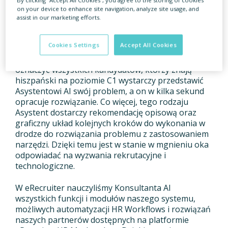
rozwiązać częste problemy, z jakimi borykają
on your device to enhance site navigation, analyze site usage, and
się rekruterzy.
assist in our marketing efforts.
Niezależnie od tego, czy chodzi o to, że kandydaci
Cookies Settings
Accept All Cookies
nie odbierają telefonów, czy potrzebne jest
usprawnienie preselekcji w taki sposób, by
oznaczyć wszystkich kandydatów, którzy znają
hiszpański na poziomie C1 wystarczy przedstawić
Asystentowi AI swój problem, a on w kilka sekund
opracuje rozwiązanie. Co więcej, tego rodzaju
Asystent dostarczy rekomendację opisową oraz
graficzny układ kolejnych kroków do wykonania w
drodze do rozwiązania problemu z zastosowaniem
narzędzi. Dzięki temu jest w stanie w mgnieniu oka
odpowiadać na wyzwania rekrutacyjne i
technologiczne.
W eRecruiter nauczyliśmy Konsultanta AI
wszystkich funkcji i modułów naszego systemu,
możliwych automatyzacji HR Workflows i rozwiązań
naszych partnerów dostępnych na platformie