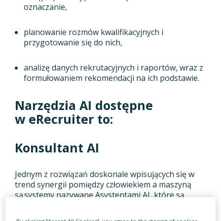
oznaczanie,
planowanie rozmów kwalifikacyjnych i
przygotowanie się do nich,
analizę danych rekrutacyjnych i raportów, wraz z
formułowaniem rekomendacji na ich podstawie.
Narzędzia AI dostępne
w
eRecruiter
to
:
Konsultant AI
Jednym z rozwiązań doskonale wpisujących się w
trend synergii pomiędzy człowiekiem a maszyną
są systemy nazywane Asystentami AI, które są
rewolucją w rozwiązywaniu rekrutacyjnych wyzwań.
Te systemy wsparcia są w stanie w mgnieniu oka
By clicking “Accept All Cookies”, you agree to the storing of cookies