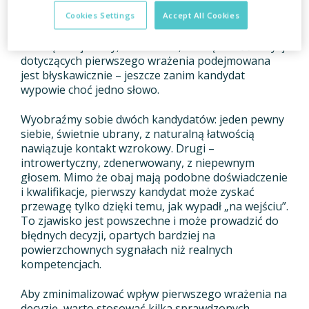
wyrobić sobie zdanie o drugiej osobie w czasie
zaledwie 100 milisekund – na podstawie samego
Cookies Settings
Accept All Cookies
spojrzenia na twarz. Dłuższe spojrzenie nie zmienia
znacząco tej oceny, co oznacza, że większość decyzji
dotyczących pierwszego wrażenia podejmowana
jest błyskawicznie – jeszcze zanim kandydat
wypowie choć jedno słowo.
Wyobraźmy sobie dwóch kandydatów: jeden pewny
siebie, świetnie ubrany, z naturalną łatwością
nawiązuje kontakt wzrokowy. Drugi –
introwertyczny, zdenerwowany, z niepewnym
głosem. Mimo że obaj mają podobne doświadczenie
i kwalifikacje, pierwszy kandydat może zyskać
przewagę tylko dzięki temu, jak wypadł „na wejściu”.
To zjawisko jest powszechne i może prowadzić do
błędnych decyzji, opartych bardziej na
powierzchownych sygnałach niż realnych
kompetencjach.
Aby zminimalizować wpływ pierwszego wrażenia na
decyzję, warto stosować kilka sprawdzonych