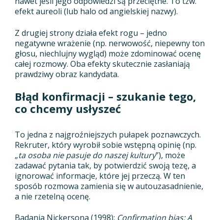
nawet jeśli jego odpowiedzi są przeciętne. To tzw.
efekt aureoli (lub halo od angielskiej nazwy).
Z drugiej strony działa efekt rogu – jedno
negatywne wrażenie (np. nerwowość, niepewny ton
głosu, niechlujny wygląd) może zdominować ocenę
całej rozmowy. Oba efekty skutecznie zasłaniają
prawdziwy obraz kandydata.
Błąd konfirmacji – szukanie tego,
co chcemy usłyszeć
To jedna z najgroźniejszych pułapek poznawczych.
Rekruter, który wyrobił sobie wstępną opinię (np.
„
ta osoba nie pasuje do naszej kultury
”), może
zadawać pytania tak, by potwierdzić swoją tezę, a
ignorować informacje, które jej przeczą. W ten
sposób rozmowa zamienia się w autouzasadnienie,
a nie rzetelną ocenę.
Badania Nickersona (1998):
Confirmation bias: A