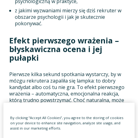
psychologiczną w praktyce,
z jakimi wyzwaniami mierzy się dziś rekruter w
obszarze psychologii i jak je skutecznie
pokonywać.
Efekt pierwszego wrażenia –
błyskawiczna ocena i jej
pułapki
Pierwsze kilka sekund spotkania wystarczy, by w
mózgu rekrutera zapaliła się lampka: to dobry
kandydat albo coś tu nie gra. To efekt pierwszego
wrażenia – automatyczna, emocjonalna reakcja,
którą trudno powstrzymać. Choć naturalna, może
stać się źródłem poważnych błędów w ocenie
kandydata.
By clicking “Accept All Cookies”, you agree to the storing of cookies
on your device to enhance site navigation, analyze site usage, and
Badania psychologów z Princeton University (Willis
assist in our marketing efforts.
& Todorov, 2006) pokazują, że nasz mózg potrafi