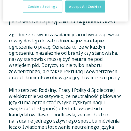
wdrażania unijnej dyrektywy dotyczącej równego
Cookies Settings
Accept All Cookies
traktowania w zatrudnieniu. W Polsce kluczowe
znaczenie ma nowelizacja kodeksu pracy, której
pełne wdrożenie przypadło na
24 grudnia 2025 r.
Zgodnie z nowymi zasadami pracodawca zapewnia
równy dostęp do zatrudnienia już na etapie
ogłoszenia o pracę. Oznacza to, że w każdym
ogłoszeniu, niezależnie od branży czy stanowiska,
nazwy stanowisk muszą być neutralne pod
względem płci. Dotyczy to nie tylko naboru
zewnętrznego, ale także rekrutacji wewnętrznych
oraz dokumentów obowiązujących w miejscu pracy.
Ministerstwo Rodziny, Pracy i Polityki Społecznej
wielokrotnie wskazywało, że neutralność płciowa w
języku ma ograniczać ryzyko dyskryminacji i
zwiększać dostępność ofert dla wszystkich
kandydatów. Resort podkreśla, że nie chodzi o
narzucanie jednego sztywnego sposobu mówienia,
lecz o świadome stosowanie neutralnego języka