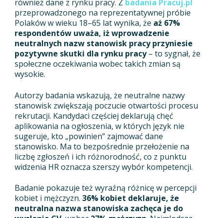
również dane z rynku pracy. Z
badania Pracuj.pl
przeprowadzonego na reprezentatywnej próbie
Polaków w wieku 18–65 lat wynika, że
aż 67%
respondentów uważa, iż wprowadzenie
neutralnych nazw stanowisk pracy przyniesie
pozytywne skutki dla rynku pracy
– to sygnał, że
społeczne oczekiwania wobec takich zmian są
wysokie.
Autorzy badania wskazują, że neutralne nazwy
stanowisk zwiększają poczucie otwartości procesu
rekrutacji. Kandydaci częściej deklarują chęć
aplikowania na ogłoszenia, w których język nie
sugeruje, kto „powinien” zajmować dane
stanowisko. Ma to bezpośrednie przełożenie na
liczbę zgłoszeń i ich różnorodność, co z punktu
widzenia HR oznacza szerszy wybór kompetencji.
Badanie pokazuje też wyraźną różnicę w percepcji
kobiet i mężczyzn.
36% kobiet deklaruje, że
neutralna nazwa stanowiska zachęca je do