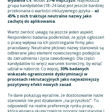
wysłania CV
, wobec
27% mężczyzn
. Najmłodsza
grupa kandydatów (18–24 lata) jest jeszcze bardziej
przekonana o wartości inkluzywnego języka –
aż
45% z nich traktuje neutralne nazwy jako
zachętę do aplikowania
.
Warto zwrócić uwagę na jeszcze jeden aspekt.
Respondenci badania podkreślali, że język ogłoszeń
o pracę wpływa na ich postrzeganie firmy jako
pracodawcy. Neutralne płciowo nazwy stanowisk są
odbierane jako element nowoczesnego podejścia
do zatrudnienia i życia zawodowego. Dla części
kandydatów to wręcz warunek konieczny, by wziąć
udział w naborze. Co więcej,
30% badanych
wskazało ograniczenie dyskryminacji w
procesach rekrutacyjnych jako najważniejszy
pozytywny efekt nowych zasad
.
Te dane pokazują wyraźnie, że dostosowanie nazw
stanowisk nie jest działaniem „na przyszłość”. To
odpowiedź na realne preferencje rynku pracy,
która wspiera skuteczniejsze procesy rekrutacyjne i