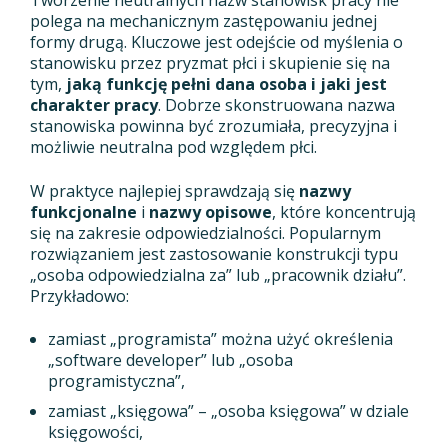
Tworzenie neutralnych nazw stanowisk pracy nie
polega na mechanicznym zastępowaniu jednej
formy drugą. Kluczowe jest odejście od myślenia o
stanowisku przez pryzmat płci i skupienie się na
tym,
jaką funkcję pełni dana osoba i jaki jest
charakter pracy
. Dobrze skonstruowana nazwa
stanowiska powinna być zrozumiała, precyzyjna i
możliwie neutralna pod względem płci.
W praktyce najlepiej sprawdzają się
nazwy
funkcjonalne
i
nazwy opisowe
, które koncentrują
się na zakresie odpowiedzialności. Popularnym
rozwiązaniem jest zastosowanie konstrukcji typu
„osoba odpowiedzialna za” lub „pracownik działu”.
Przykładowo:
zamiast „programista” można użyć określenia
„software developer” lub „osoba
programistyczna”,
zamiast „księgowa” – „osoba księgowa” w dziale
księgowości,