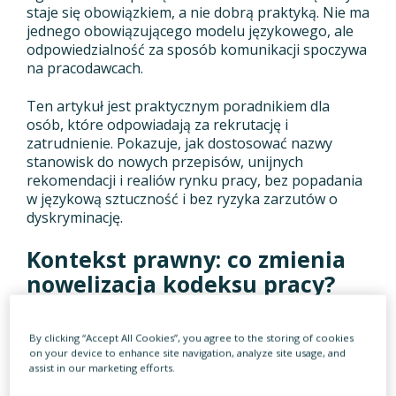
staje się obowiązkiem, a nie dobrą praktyką. Nie ma
jednego obowiązującego modelu językowego, ale
odpowiedzialność za sposób komunikacji spoczywa
na pracodawcach.
Ten artykuł jest praktycznym poradnikiem dla
osób, które odpowiadają za rekrutację i
zatrudnienie. Pokazuje, jak dostosować nazwy
stanowisk do nowych przepisów, unijnych
rekomendacji i realiów rynku pracy, bez popadania
w językową sztuczność i bez ryzyka zarzutów o
dyskryminację.
Kontekst prawny: co zmienia
nowelizacja kodeksu pracy?
Zmiany w nazewnictwie stanowisk pracy nie są
By clicking “Accept All Cookies”, you agree to the storing of cookies
chwilowym trendem ani wyłącznie efektem
on your device to enhance site navigation, analyze site usage, and
społecznej dyskusji o języku. Ich źródłem są
assist in our marketing efforts.
konkretne nowe przepisy, które wynikają z