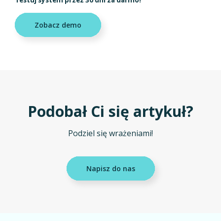
Testuj system przez 30 dni za darmo!
Zobacz demo
Podobał Ci się artykuł?
Podziel się wrażeniami!
Napisz do nas