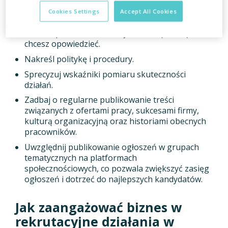
Rozważ, z jakich kanałów i narzędzi chcesz
Cookies Settings
Accept All Cookies
korzystać w swojej komunikacji.
Określ sposób komunikacji i historię, którą
chcesz opowiedzieć.
Nakreśl politykę i procedury.
Sprecyzuj wskaźniki pomiaru skuteczności
działań.
Zadbaj o regularne publikowanie treści
związanych z ofertami pracy, sukcesami firmy,
kulturą organizacyjną oraz historiami obecnych
pracowników.
Uwzględnij publikowanie ogłoszeń w grupach
tematycznych na platformach
społecznościowych, co pozwala zwiększyć zasięg
ogłoszeń i dotrzeć do najlepszych kandydatów.
Jak zaangażować biznes w
rekrutacyjne działania w