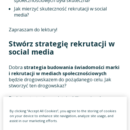
społecznościowych była skuteczna?
Jak mierzyć skuteczność rekrutacji w social
media?
Zapraszam do lektury!
Stwórz strategię rekrutacji w
social media
Dobra
strategia budowania świadomości marki
i rekrutacji w mediach społecznościowych
będzie drogowskazem do pożądanego celu. Jak
stworzyć ten drogowskaz?
Budując strategię pamiętaj o kilku ważnych
elementach:
By clicking “Accept All Cookies”, you agree to the storing of cookies
Zaangażuj biznes.
on your device to enhance site navigation, analyze site usage, and
assist in our marketing efforts.
Zdefiniuj, kto jest odbiorcą Twojej komunikacji.