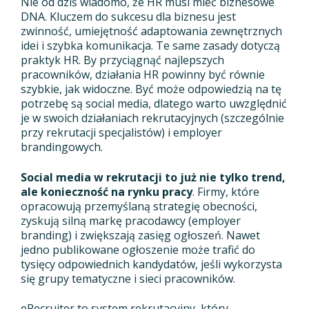
Nie od dziś wiadomo, że HR musi mieć biznesowe
DNA. Kluczem do sukcesu dla biznesu jest
zwinność, umiejętność adaptowania zewnętrznych
idei i szybka komunikacja. Te same zasady dotyczą
praktyk HR. By przyciągnąć najlepszych
pracowników, działania HR powinny być równie
szybkie, jak widoczne. Być może odpowiedzią na tę
potrzebę są social media, dlatego warto uwzględnić
je w swoich działaniach rekrutacyjnych (szczególnie
przy rekrutacji specjalistów) i employer
brandingowych.
Social media w rekrutacji to już nie tylko trend,
ale konieczność na rynku pracy
. Firmy, które
opracowują przemyślaną strategię obecności,
zyskują silną markę pracodawcy (employer
branding) i zwiększają zasięg ogłoszeń. Nawet
jedno publikowane ogłoszenie może trafić do
tysięcy odpowiednich kandydatów, jeśli wykorzysta
się grupy tematyczne i sieci pracowników.
eRecruiter to system rekrutacyjny, który