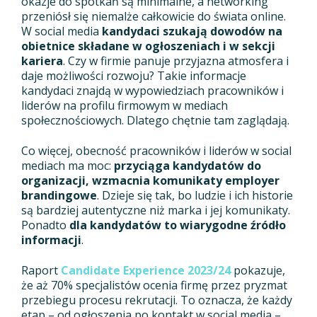
okazje do spotkań są minimalne, a networking
przeniósł się niemalże całkowicie do świata online.
W social media
kandydaci szukają dowodów na
obietnice składane w ogłoszeniach i w sekcji
kariera
. Czy w firmie panuje przyjazna atmosfera i
daje możliwości rozwoju? Takie informacje
kandydaci znajdą w wypowiedziach pracowników i
liderów na profilu firmowym w mediach
społecznościowych. Dlatego chętnie tam zaglądają.
Co więcej, obecność pracowników i liderów w social
mediach ma moc:
przyciąga kandydatów do
organizacji, wzmacnia komunikaty employer
brandingowe
. Dzieje się tak, bo ludzie i ich historie
są bardziej autentyczne niż marka i jej komunikaty.
Ponadto
dla kandydatów to wiarygodne źródło
informacji
.
Raport
Candidate Experience 2023/24
pokazuje,
że aż 70% specjalistów ocenia firmę przez pryzmat
przebiegu procesu rekrutacji. To oznacza, że każdy
etap – od ogłoszenia po kontakt w social media –