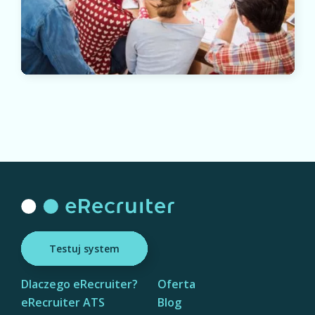
Testuj system
Dlaczego eRecruiter?
Oferta
eRecruiter ATS
Blog