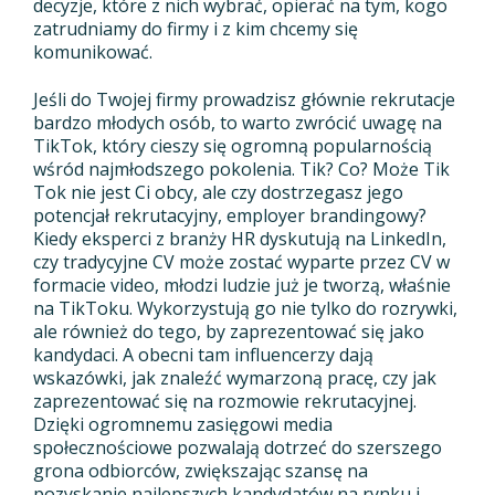
decyzje, które z nich wybrać, opierać na tym, kogo
zatrudniamy do firmy i z kim chcemy się
komunikować.
Jeśli do Twojej firmy prowadzisz głównie rekrutacje
bardzo młodych osób, to warto zwrócić uwagę na
TikTok, który cieszy się ogromną popularnością
wśród najmłodszego pokolenia. Tik? Co? Może Tik
Tok nie jest Ci obcy, ale czy dostrzegasz jego
potencjał rekrutacyjny, employer brandingowy?
Kiedy eksperci z branży HR dyskutują na LinkedIn,
czy tradycyjne CV może zostać wyparte przez CV w
formacie video, młodzi ludzie już je tworzą, właśnie
na TikToku. Wykorzystują go nie tylko do rozrywki,
ale również do tego, by zaprezentować się jako
kandydaci. A obecni tam influencerzy dają
wskazówki, jak znaleźć wymarzoną pracę, czy jak
zaprezentować się na rozmowie rekrutacyjnej.
Dzięki ogromnemu zasięgowi media
społecznościowe pozwalają dotrzeć do szerszego
grona odbiorców, zwiększając szansę na
pozyskanie najlepszych kandydatów na rynku i