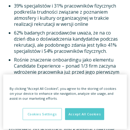
39% specjalistów i 31% pracowników fizycznych
podkreśla trudności związane z poznaniem
atmosfery i kultury organizacyjnej w trakcie
realizacji rekrutacji w wersji online
62% badanych pracodawców uważa, że na co
dzień dba o doświadczenia kandydatów podczas
rekrutacji, ale podobnego zdania jest tylko 41%
specjalistów i 54% pracowników fizycznych.
Rośnie znaczenie onboardingu jako elementu
Candidate Experience – ponad 1/3 firm zaczyna
wdrożenie pracownika już przed jego pierwszym
dniem pracy.
By clicking “Accept All Cookies”, you agree to the storing of cookies
W dobie cyfryzacji – mimo dostępu do wielu
on your device to enhance site navigation, analyze site usage, and
narzędzi i kanałów komunikacji – dbanie o wrażenia
assist in our marketing efforts.
kandydatów podczas rekrutacji stało się bardziej
złożone i wymagające. Wynika to choćby z faktu, że
Cookies Settings
Accept All Cookies
podczas spotkania online trudniej ocenić zdolności
interpersonalne i trafniej odczytać mowę ciała
rozmówcy, niż w sytuacji, gdy kandydat i rekruter