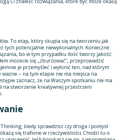
ogą Ci znaleźć rozwiązania, które być może okażą
w. To etap, który skupia się na tworzeniu jak
eż tych potencjalnie niewykonalnych. Konieczne
ązania, bo w tym przypadku ilość tworzy jakość.
łem możecie się „zburzować”, przeprowadzić
jemnie je przemyśleć i wyłonić ten, nad którym
e ważne – na tym etapie nie ma miejsca na
wstępie zaznacz, że na Waszym spotkaniu nie ma
i na stworzenie kreatywnej przestrzeni
.
wanie
hinking, kiedy sprawdzisz czy droga i pomysł
ażą się trafione w rzeczywistości. Chodzi tu o
sz usprawnić. Jeśli borykasz się np. z wspomnianą