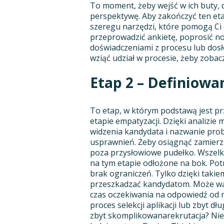
To moment, żeby wejść w ich buty, d
perspektywę. Aby zakończyć ten et
szeregu narzędzi, które pomogą Ci 
przeprowadzić ankietę, poprosić no
doświadczeniami z procesu lub dos
wziąć udział w procesie, żeby zobac
Etap 2 – Definiowa
To etap, w którym podstawą jest pr
etapie empatyzacji. Dzięki analizie
widzenia kandydata i nazwanie pro
usprawnień. Żeby osiągnąć zamierzo
poza przysłowiowe pudełko. Wszelki
na tym etapie odłożone na bok. Potr
brak ograniczeń. Tylko dzięki taki
przeszkadzać kandydatom. Może wąs
czas oczekiwania na odpowiedź od 
proces selekcji aplikacji lub zbyt 
zbyt skomplikowanarekrutacja? Nie 