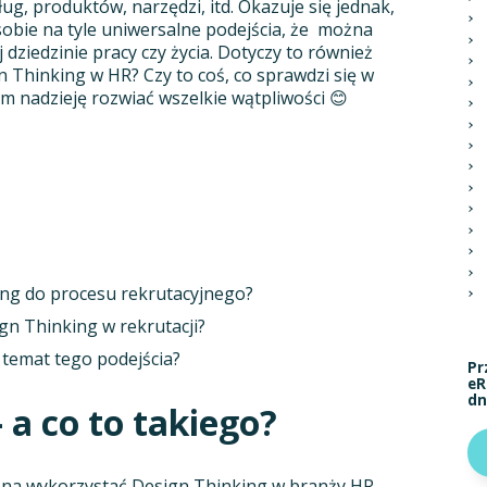
ug, produktów, narzędzi, itd. Okazuje się jednak,
sobie na tyle uniwersalne podejścia, że można
dziedzinie pracy czy życia. Dotyczy to również
gn Thinking w HR? Czy to coś, co sprawdzi się w
 nadzieję rozwiać wszelkie wątpliwości 😊
ing do procesu rekrutacyjnego?
gn Thinking w rekrutacji?
 temat tego podejścia?
Pr
eR
dn
 a co to takiego?
żna wykorzystać Design Thinking w branży HR,