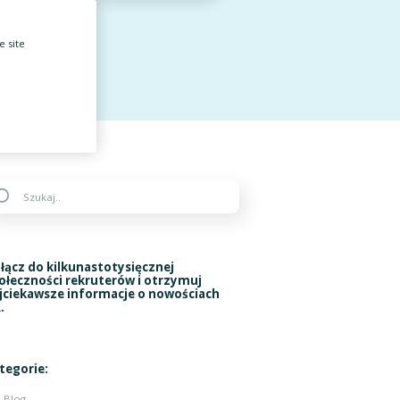
e site
łącz do kilkunastotysięcznej
ołeczności rekruterów i otrzymuj
jciekawsze informacje o nowościach
.
tegorie:
Blog