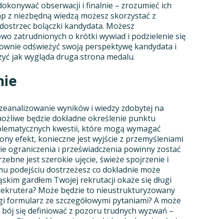
okonywać obserwacji i finalnie – zrozumieć ich
ap z niezbędną wiedzą możesz skorzystać z
dostrzec bolączki kandydata. Możesz
wo zatrudnionych o krótki wywiad i podzielenie się
łownie odświeżyć swoją perspektywę kandydata i
zyć jak wygląda druga strona medalu.
nie
zeanalizowanie wyników i wiedzy zdobytej na
 możliwe będzie dokładne określenie punktu
blematycznych kwestii, które mogą wymagać
ny efekt, konieczne jest wyjście z przemyśleniami
e ograniczenia i przeświadczenia powinny zostać
zebne jest szerokie ujęcie, świeże spojrzenie i
emu podejściu dostrzeżesz co dokładnie może
kim gardłem Twojej rekrutacji okaże się długi
rekrutera? Może będzie to nieustrukturyzowany
długi formularz ze szczegółowymi pytaniami? A może
bój się definiować z pozoru trudnych wyzwań –