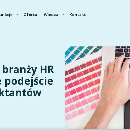
unkcje
Oferta
Wiedza
Kontakt
 branży HR
e podejście
ektantów