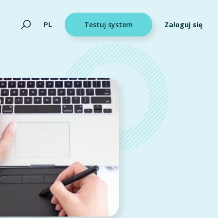
Zaloguj się
PL
Testuj system