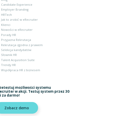
Candidate Experience
Employer Branding
HRTech
Jak to zrobić w eRecruiter
Klienci
Nowości w eRecruiter
Porady HR
Przyjazna Rekrutacja
Rekrutacja zgodna z prawem
Selekcja kandydatów
Słownik HR
Talent Acquisition Suite
Trendy HR
Współpraca HR z biznesem
zetestuj możliwości systemu
ecruiter w akcji. Testuj system przez 30
i za darmo!
Zobacz demo