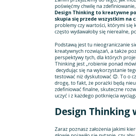
poświęćmy chwilę na zdefiniowanie,
Design Thinking to kreatywne p
skupia się przede wszystkim na 
problemy czy wartości, którymi się
często wydawałoby się nierealne, p
Podstawą jest tu nieograniczanie si
kreatywnych rozwiązań, a także poz
perspektywy tych, dla których proj
Thinking jest „robienie ponad mów
decydując się na wykorzystanie tego
testować niż dyskutować 😊. To o 
drogę, to fakt, że porażki będą ni
zdefiniować finalne, skuteczne rozw
uczyć i z każdego potknięcia wycią
Design Thinking 
Zaraz poznasz założenia jakimi kieru
głowie pojawiło się pytanie, czy ab