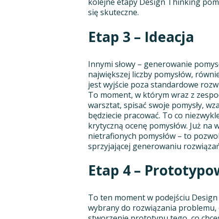
kolejne etapy Design Thinking pom
się skuteczne.
Etap 3 – Ideacja
Innymi słowy – generowanie pomysłó
największej liczby pomysłów, równi
jest wyjście poza standardowe rozwi
To moment, w którym wraz z zespo
warsztat, spisać swoje pomysły, wza
będziecie pracować. To co niezwykl
krytyczną ocenę pomysłów. Już na 
nietrafionych pomysłów – to pozwol
sprzyjającej generowaniu rozwiązań
Etap 4 – Prototypo
To ten moment w podejściu Design T
wybrany do rozwiązania problemu, ok
stworzenie prototypu tego, co chce