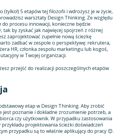
ylko!) 5 etapów tej filozofii i wdrożysz je w życie,
prowadzisz warsztaty Design Thinking. Ze względu
ie do procesu innowacji, konieczne będzie
tak by zyskać jak najwięcej spojrzeń z różnej
cesz zaprojektować zupełnie nową ścieżkę
arto zadbać w zespole o perspektywę: rekrutera,
era HR, członka zespołu marketingu lub kogoś,
tacyjny w Twojej organizacji.
żesz przejść do realizacji poszczególnych etapów
ja
podstawowy etap w Design Thinking. Aby zrobić
e jest poznanie i dokładne zrozumienie potrzeb, a
dbiorca czy użytkownik. W przypadku zastosowania
 przykładu projektowania ścieżki doświadczeń
ym przypadku są to właśnie aplikujący do pracy 😊.