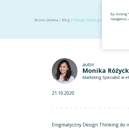
By clicking
navigation, 
Strona Główna
Blog
Design Thinking w branży HR – czyli nowatorskie podejście nie tylko dla projektantów
autor
Monika Różyc
Marketing Specialist w e
21.10.2020
Enigmatyczny Design Thinking do ni