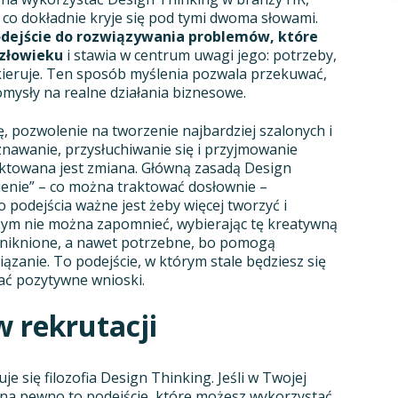
 co dokładnie kryje się pod tymi dwoma słowami.
odejście do rozwiązywania problemów, które
człowieku
i stawia w centrum uwagi jego: potrzeby,
 kieruje. Ten sposób myślenia pozwala przekuwać,
omysły na realne działania biznesowe.
ę, pozwolenie na tworzenie najbardziej szalonych i
nawanie, przysłuchiwanie się i przyjmowanie
ektowana jest zmiana. Główną zasadą Design
ienie” – co można traktować dosłownie –
 podejścia ważne jest żeby więcej tworzyć i
czym nie można zapomnieć, wybierając tę kreatywną
euniknione, a nawet potrzebne, bo pomogą
iązanie. To podejście, w którym stale będziesz się
gać pozytywne wnioski.
w rekrutacji
je się filozofia Design Thinking. Jeśli w Twojej
y na pewno to podejście, które możesz wykorzystać