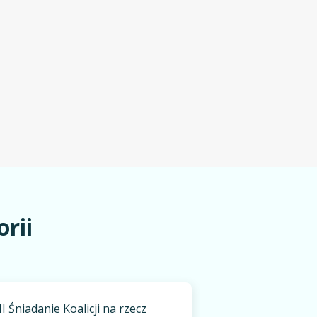
rii
II Śniadanie Koalicji na rzecz
Na przyśpiesze