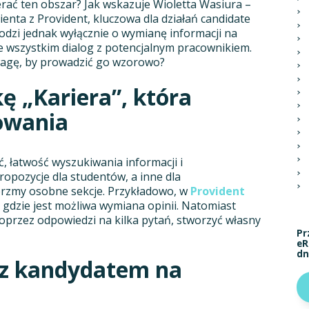
erać ten obszar? Jak wskazuje Wioletta Wasiura –
enta z Provident, kluczowa dla działań candidate
odzi jednak wyłącznie o wymianę informacji na
e wszystkim dialog z potencjalnym pracownikiem.
wagę, by prowadzić go wzorowo?
ę „Kariera”, która
owania
, łatwość wyszukiwania informacji i
opozycje dla studentów, a inne dla
rzmy osobne sekcje. Przykładowo, w
Provident
dzie jest możliwa wymiana opinii. Natomiast
poprzez odpowiedzi na kilka pytań, stworzyć własny
Pr
eR
dn
 z kandydatem na