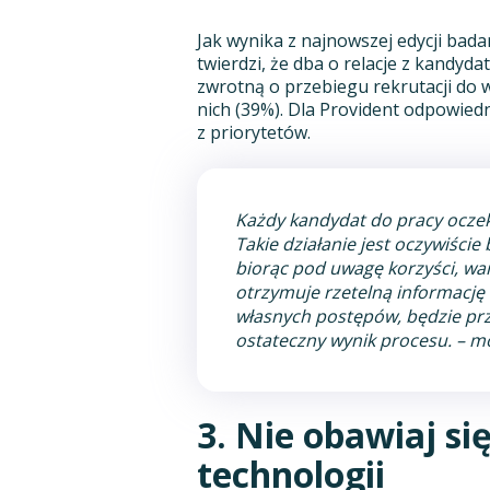
Jak wynika z najnowszej edycji bad
twierdzi, że dba o relacje z kandyd
zwrotną o przebiegu rekrutacji do 
nich (39%). Dla Provident odpowied
z priorytetów.
Każdy kandydat do pracy oczeku
Takie działanie jest oczywiści
biorąc pod uwagę korzyści, wa
otrzymuje rzetelną informację 
własnych postępów, będzie prz
ostateczny wynik procesu
. – m
3. Nie obawiaj s
technologii