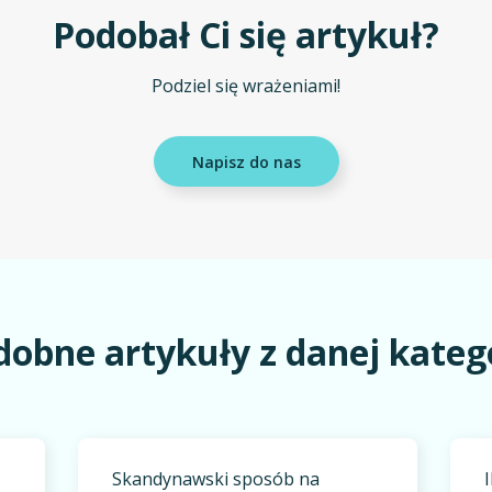
Podobał Ci się artykuł?
Podziel się wrażeniami!
Napisz do nas
dobne artykuły z danej katego
Skandynawski sposób na
I