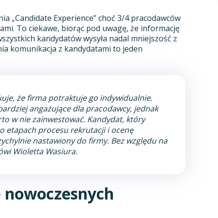
ania „Candidate Experience” choć 3/4 pracodawców
atami. To ciekawe, biorąc pod uwagę, że informację
wszystkich kandydatów wysyła nadal mniejszość z
nia komunikacja z kandydatami to jeden
je, że firma potraktuje go indywidualnie.
e bardziej angażujące dla pracodawcy, jednak
rto w nie zainwestować. Kandydat, który
o etapach procesu rekrutacji i ocenę
ychylnie nastawiony do firmy. Bez względu na
ówi Wioletta Wasiura.
ię nowoczesnych