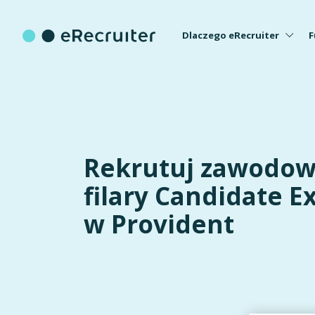
Dlaczego eRecruiter
F
Rekrutuj zawodowo
filary Candidate E
w Provident