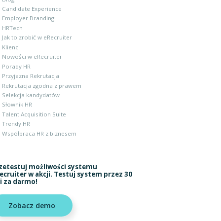
Candidate Experience
Employer Branding
HRTech
Jak to zrobić w eRecruiter
Klienci
Nowości w eRecruiter
Porady HR
Przyjazna Rekrutacja
Rekrutacja zgodna z prawem
Selekcja kandydatów
Słownik HR
Talent Acquisition Suite
Trendy HR
Współpraca HR z biznesem
zetestuj możliwości systemu
ecruiter w akcji. Testuj system przez 30
i za darmo!
Zobacz demo