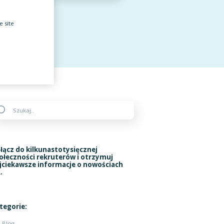
e site
łącz do kilkunastotysięcznej
ołeczności rekruterów i otrzymuj
jciekawsze informacje o nowościach
.
tegorie:
Blog