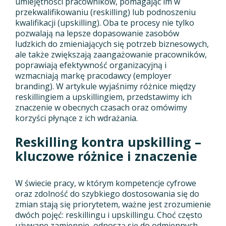
umiejętności pracowników, pomagając im w
przekwalifikowaniu (reskilling) lub podnoszeniu
kwalifikacji (upskilling). Oba te procesy nie tylko
pozwalają na lepsze dopasowanie zasobów
ludzkich do zmieniających się potrzeb biznesowych,
ale także zwiększają zaangażowanie pracowników,
poprawiają efektywność organizacyjną i
wzmacniają markę pracodawcy (employer
branding). W artykule wyjaśnimy różnice między
reskillingiem a upskillingiem, przedstawimy ich
znaczenie w obecnych czasach oraz omówimy
korzyści płynące z ich wdrażania.
Reskilling kontra upskilling –
kluczowe różnice i znaczenie
W świecie pracy, w którym kompetencje cyfrowe
oraz zdolność do szybkiego dostosowania się do
zmian stają się priorytetem, ważne jest zrozumienie
dwóch pojęć: reskillingu i upskillingu. Choć często
używane zamiennie, odnoszą się do odmiennych,