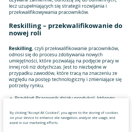
lecz uzupełniających się strategii rozwijania i
przekwalifikowywania pracowników.
Reskilling – przekwalifikowanie do
nowej roli
Reskilling
, czyli przekwalifikowanie pracowników,
odnosi się do procesu zdobywania nowych
umiejętności, które pozwalają na podjęcie pracy w
innej roli niż dotychczas. Jest to niezbędne w
przypadku zawodów, które tracą na znaczeniu ze
względu na postęp technologiczny i zmieniające się
potrzeby rynku.
🔹 Przykład: Pracownik działu produkcji, którego
obowiązki są stopniowo automatyzowane, może
przejść proces reskillingu, zdobywając kwalifikacje
By clicking “Accept All Cookies”, you agree to the storing of cookies
w zakresie programowania i obsługi robotów
on your device to enhance site navigation, analyze site usage, and
przemysłowych.
assist in our marketing efforts.