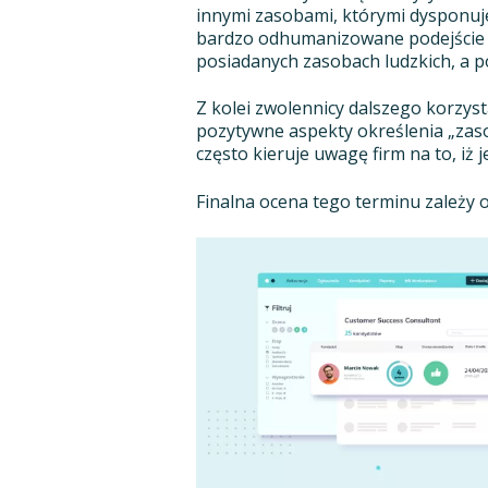
innymi zasobami, którymi dysponuj
bardzo odhumanizowane podejście do
posiadanych zasobach ludzkich, a po
Z kolei zwolennicy dalszego korzys
pozytywne aspekty określenia „zaso
często kieruje uwagę firm na to, iż j
Finalna ocena tego terminu zależy o