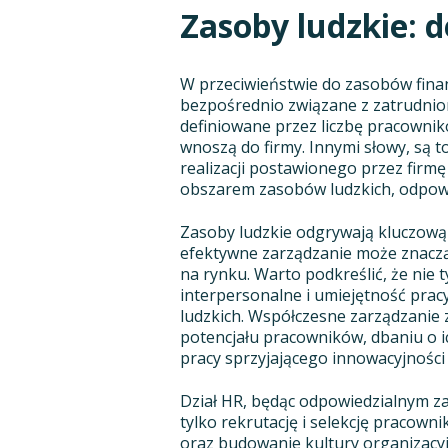
Zasoby ludzkie: d
W przeciwieństwie do zasobów finan
bezpośrednio związane z zatrudnion
definiowane przez liczbę pracownikó
wnoszą do firmy. Innymi słowy, są t
realizacji postawionego przez firm
obszarem zasobów ludzkich, odpow
Zasoby ludzkie odgrywają kluczową r
efektywne zarządzanie może znacz
na rynku. Warto podkreślić, że nie t
interpersonalne i umiejętność prac
ludzkich. Współczesne zarządzanie 
potencjału pracowników, dbaniu o 
pracy sprzyjającego innowacyjności 
Dział HR, będąc odpowiedzialnym za
tylko rekrutację i selekcję pracow
oraz budowanie kultury organizacyjn