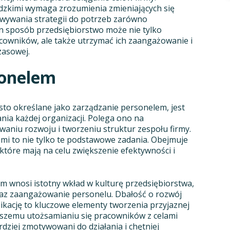
dzkimi wymaga zrozumienia zmieniających się
ywania strategii do potrzeb zarówno
ten sposób przedsiębiorstwo może nie tylko
cowników, ale także utrzymać ich zaangażowanie i
zasowej.
sonelem
sto określane jako zarządzanie personelem, jest
a każdej organizacji. Polega ono na
aniu rozwoju i tworzeniu struktur zespołu firmy.
mi to nie tylko te podstawowe zadania. Obejmuje
które mają na celu zwiększenie efektywności i
m wnosi istotny wkład w kulturę przedsiębiorstwa,
az zaangażowanie personelu. Dbałość o rozwój
kację to kluczowe elementy tworzenia przyjaznej
kszemu utożsamianiu się pracowników z celami
rdziej zmotywowani do działania i chętniej