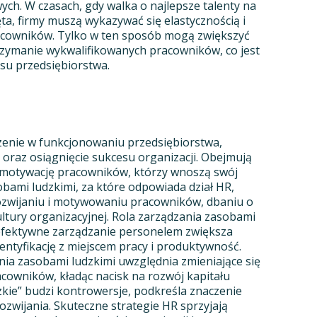
ch. W czasach, gdy walka o najlepsze talenty na
ęta, firmy muszą wykazywać się elastycznością i
acowników. Tylko w ten sposób mogą zwiększyć
trzymanie wykwalifikowanych pracowników, co jest
su przedsiębiorstwa.
zenie w funkcjonowaniu przedsiębiorstwa,
oraz osiągnięcie sukcesu organizacji. Obejmują
i motywację pracowników, którzy wnoszą swój
obami ludzkimi, za które odpowiada dział HR,
rozwijaniu i motywowaniu pracowników, dbaniu o
tury organizacyjnej. Rola zarządzania zasobami
– efektywne zarządzanie personelem zwiększa
ntyfikację z miejscem pracy i produktywność.
ia zasobami ludzkimi uwzględnia zmieniające się
cowników, kładąc nacisk na rozwój kapitału
zkie” budzi kontrowersje, podkreśla znaczenie
zwijania. Skuteczne strategie HR sprzyjają