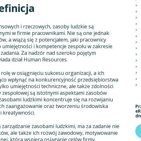
efinicja
sowych i rzeczowych, zasoby ludzkie są
ymi w firmie pracownikami. Nie są one jednak
w, a wiążą się z potencjałem, jaki pracownicy
o umiejętności i kompetencje zespołu w zakresie
ę zadania. Za nadzór nad szeroko pojętym
iada dział Human Resources.
olę w osiągnięciu sukcesu organizacji, a ich
ąco wpłynąć na konkurencyjność przedsiębiorstwa
ylko umiejętności techniczne, ale także zdolności
y zespołowej są istotnymi aspektami zasobów
zasobami ludzkimi koncentruje się na rozwijaniu
ich zaangażowanie oraz tworzeniu środowiska
Pr
eR
i kreatywności.
dn
 zarządzanie zasobami ludzkimi, ma za zadanie nie
ników, ale także ich rozwój zawodowy, motywowanie
ej, która wspiera osiąganie celów firmy.