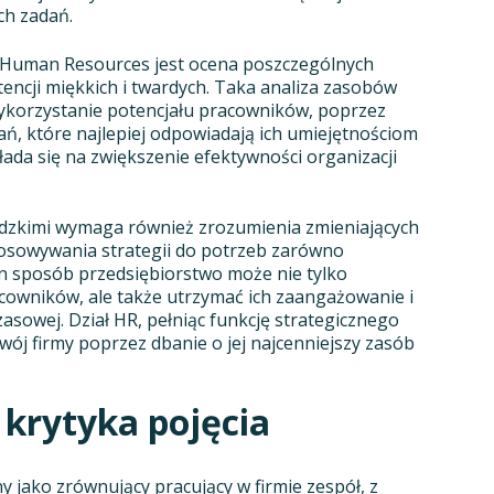
ch zadań.
 Human Resources jest ocena poszczególnych
ncji miękkich i twardych. Taka analiza zasobów
wykorzystanie potencjału pracowników, poprzez
ań, które najlepiej odpowiadają ich umiejętnościom
ada się na zwiększenie efektywności organizacji
dzkimi wymaga również zrozumienia zmieniających
osowywania strategii do potrzeb zarówno
ten sposób przedsiębiorstwo może nie tylko
cowników, ale także utrzymać ich zaangażowanie i
zasowej. Dział HR, pełniąc funkcję strategicznego
ój firmy poprzez dbanie o jej najcenniejszy zasób
 krytyka pojęcia
 jako zrównujący pracujący w firmie zespół, z