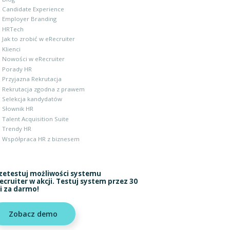
Candidate Experience
Employer Branding
HRTech
Jak to zrobić w eRecruiter
Klienci
Nowości w eRecruiter
Porady HR
Przyjazna Rekrutacja
Rekrutacja zgodna z prawem
Selekcja kandydatów
Słownik HR
Talent Acquisition Suite
Trendy HR
Współpraca HR z biznesem
zetestuj możliwości systemu
ecruiter w akcji. Testuj system przez 30
i za darmo!
Zobacz demo