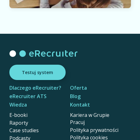
Testuj system
Dlaczego eRecruiter?
Oferta
eRecruiter ATS
Blog
Wiedza
Kontakt
E-booki
Kariera w Grupie
Pracuj
Raporty
Polityka prywatności
Case studies
Polityka cookies
Podcasty