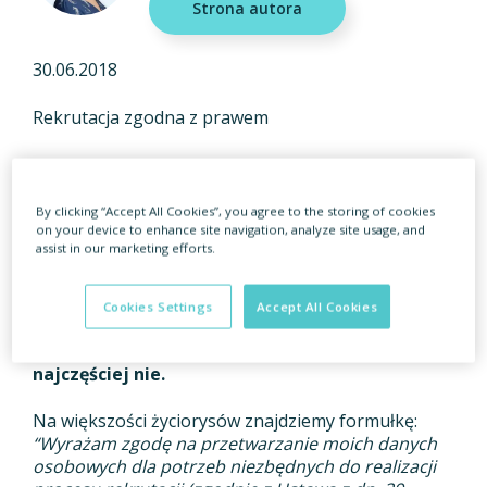
Strona autora
30.06.2018
Rekrutacja zgodna z prawem
By clicking “Accept All Cookies”, you agree to the storing of cookies
on your device to enhance site navigation, analyze site usage, and
Aż 8 na 10 rekruterów przygotowujących
assist in our marketing efforts.
ogłoszenie o pracę prosi kandydatów o zgodę
na przetwarzanie danych osobowych – wynika
z ankiety zrealizowanej wśród przedstawicieli
Cookies Settings
Accept All Cookies
działów HR. Ale czy rzeczywiście jest to
konieczne? Wbrew powszechnej opinii,
najczęściej nie.
Na większości życiorysów znajdziemy formułkę:
“Wyrażam zgodę na przetwarzanie moich danych
osobowych dla potrzeb niezbędnych do realizacji