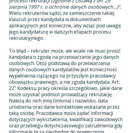
procesu rekrutacji (zgodnie z Ustawą z
dn. 29
sierpnia 1997 r. o ochronie danych osobowych…)”.
Wielu rekruterów sądzi, że zamieszczenie takiej
klauzuli przez kandydata w dokumentach
aplikacyjnych jest konieczne, aby wziąć pod uwagę
jego kandydaturę w dalszych etapach procesu
rekrutacyjnego.
To błąd – rekruter może, ale wcale nie musi prosić
kandydata o zgodę na przetwarzanie jego danych
osobowych. Otóż podstawą do przetwarzania
danych osobowych kandydatów jest konieczność
wypełnienia ciążącego na przyszłym pracodawcy
obowiązku prawnego, a nie zgoda kandydata. Art.
22¹ Kodeksu pracy określa szczegółowo, jakie dane
może uzyskać podmiot prowadzący rekrutację.
Należą do nich imię (imiona) i nazwisko, data
urodzenia oraz dane kontaktowe wskazane przez
taką osobę. Pracodawca może żądać informacji
dotyczących wykształcenia, kwalifikacji zawodowych
oraz przebiegu dotychczasowego zatrudnienia gdy
informacje te są niezbędne do powierzenia