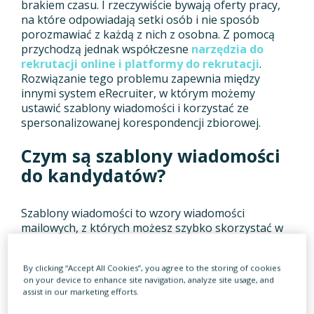
brakiem czasu. I rzeczywiście bywają oferty pracy,
na które odpowiadają setki osób i nie sposób
porozmawiać z każdą z nich z osobna. Z pomocą
przychodzą jednak współczesne
narzędzia do
rekrutacji online i platformy do rekrutacji
.
Rozwiązanie tego problemu zapewnia między
innymi system eRecruiter, w którym możemy
ustawić szablony wiadomości i korzystać ze
spersonalizowanej korespondencji zbiorowej.
Czym są szablony wiadomości
do kandydatów?
Szablony wiadomości to wzory wiadomości
mailowych, z których możesz szybko skorzystać w
procesie rekrutacji, kontaktując się z kandydatami.
W systemie przygotowaliśmy kilka przykładowych, z
By clicking “Accept All Cookies”, you agree to the storing of cookies
których możesz skorzystać, jednak możesz też
on your device to enhance site navigation, analyze site usage, and
stworzyć własne, bardziej spersonalizowane. Gdzie
assist in our marketing efforts.
tu automatyzacja? Po wyborze wzoru