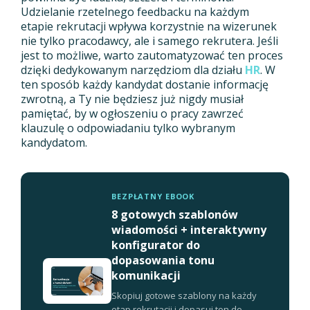
Udzielanie rzetelnego feedbacku na każdym
etapie rekrutacji wpływa korzystnie na wizerunek
nie tylko pracodawcy, ale i samego rekrutera. Jeśli
jest to możliwe, warto zautomatyzować ten proces
dzięki dedykowanym narzędziom dla działu
HR
. W
ten sposób każdy kandydat dostanie informację
zwrotną, a Ty nie będziesz już nigdy musiał
pamiętać, by w ogłoszeniu o pracy zawrzeć
klauzulę o odpowiadaniu tylko wybranym
kandydatom.
BEZPŁATNY EBOOK
8 gotowych szablonów
wiadomości + interaktywny
konfigurator do
dopasowania tonu
komunikacji
Skopiuj gotowe szablony na każdy
etap rekrutacji i dopasuj ton do