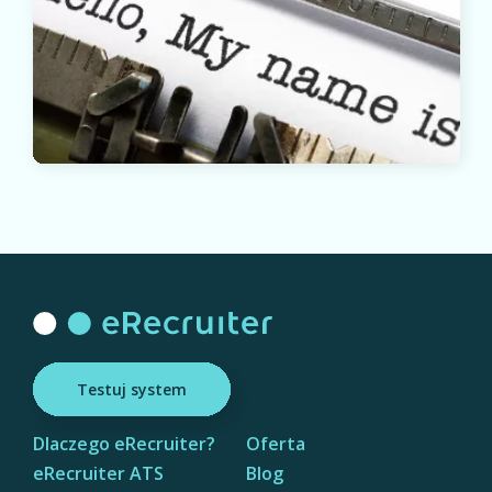
Testuj system
Dlaczego eRecruiter?
Oferta
eRecruiter ATS
Blog