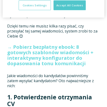
podziękowania za udział w rekrutacji, czy
zaproszeni na spotkanie z kandydatem, możesz
Cookies Settings
Accept All Cookies
określić na którym etapie procesu system powinien
wysłać taką wiadomość do kandydata.
Dzięki temu nie musisz kilka razy pisać, czy
przesyłać tej samej wiadomości, system zrobi to za
Ciebie 😊
→ Pobierz bezpłatny ebook: 8
gotowych szablonów wiadomości +
interaktywny konfigurator do
dopasowania tonu komunikacji
Jakie wiadomości do kandydatów powinniśmy
zatem wysyłać kandydatom? Oto najważniejsze z
nich:
1. Potwierdzenie otrzymania
CV