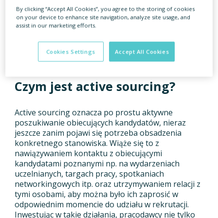
By clicking “Accept All Cookies”, you agree to the storing of cookies
on your device to enhance site navigation, analyze site usage, and
Aktualnie rynek pracy jest rynkiem pracownika,
assist in our marketing efforts.
przynajmniej w odniesieniu do najbardziej
rozchwytywanych specjalizacji i rozwijających się
branż. Active sourcing jest dziś odpowiedzią na
Cookies Settings
Accept All Cookies
wyzwania rynku pracy.
Czym jest active sourcing?
Active sourcing oznacza po prostu aktywne
poszukiwanie obiecujących kandydatów, nieraz
jeszcze zanim pojawi się potrzeba obsadzenia
konkretnego stanowiska. Wiąże się to z
nawiązywaniem kontaktu z obiecującymi
kandydatami poznanymi np. na wydarzeniach
uczelnianych, targach pracy, spotkaniach
networkingowych itp. oraz utrzymywaniem relacji z
tymi osobami, aby można było ich zaprosić w
odpowiednim momencie do udziału w rekrutacji.
Inwestując w takie działania, pracodawcy nie tylko