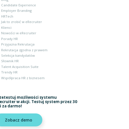
Candidate Experience
Employer Branding
HRTech
Jak to zrobić w eRecruiter
Klienci
Nowości w eRecruiter
Porady HR
Przyjazna Rekrutacja
Rekrutacja zgodna z prawem
Selekcja kandydatów
Słownik HR
Talent Acquisition Suite
Trendy HR
Współpraca HR z biznesem
zetestuj możliwości systemu
ecruiter w akcji. Testuj system przez 30
i za darmo!
Zobacz demo