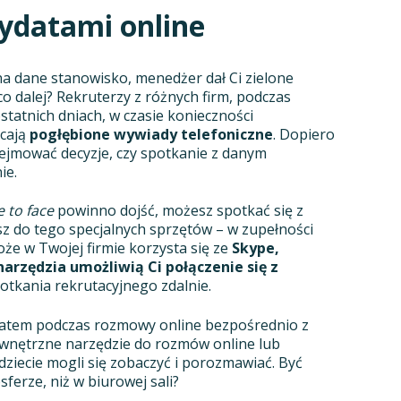
ydatami online
na dane stanowisko, menedżer dał Ci zielone
o dalej? Rekruterzy z różnych firm, podczas
atnich dniach, w czasie konieczności
ecają
pogłębione wywiady telefoniczne
. Dopiero
ejmować decyzje, czy spotkanie z danym
ie.
e to face
powinno dojść, możesz spotkać się z
z do tego specjalnych sprzętów – w zupełności
że w Twojej firmie korzysta się ze
Skype,
narzędzia umożliwią Ci połączenie się z
tkania rekrutacyjnego zdalnie.
datem podczas rozmowy online bezpośrednio z
ewnętrzne narzędzie do rozmów online lub
ędziecie mogli się zobaczyć i porozmawiać. Być
erze, niż w biurowej sali?