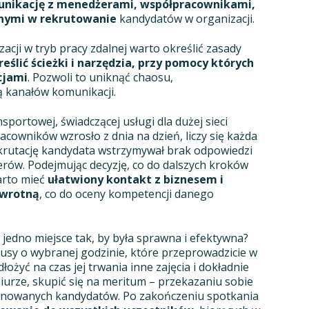
nikację z menedżerami, współpracownikami,
nymi w rekrutowanie
kandydatów w organizacji.
acji w tryb pracy zdalnej warto określić zasady
eślić ścieżki i narzędzia, przy pomocy których
cjami
. Pozwoli to uniknąć chaosu,
kanałów komunikacji.
sportowej, świadczącej usługi dla dużej sieci
cowników wzrosło z dnia na dzień, liczy się każda
ekrutację kandydata wstrzymywał brak odpowiedzi
ów. Podejmując decyzję, co do dalszych kroków
arto mieć
ułatwiony kontakt z biznesem i
zwrotną
, co do oceny kompetencji danego
jedno miejsce tak, by była sprawna i efektywna?
usy o wybranej godzinie, które przeprowadzicie w
łożyć na czas jej trwania inne zajęcia i dokładnie
iurze, skupić się na meritum – przekazaniu sobie
onowanych kandydatów. Po zakończeniu spotkania