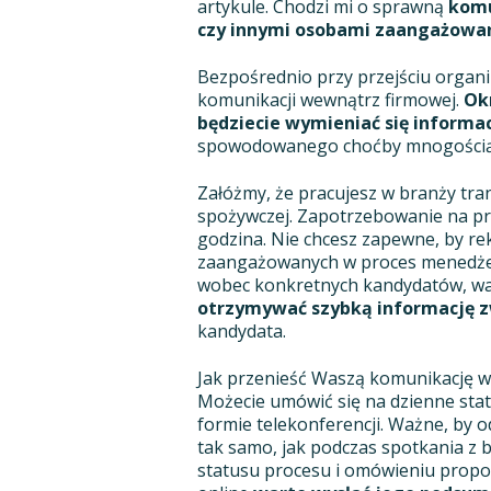
artykule. Chodzi mi o sprawną
komu
czy innymi osobami zaangażowa
Bezpośrednio przy przejściu organiz
komunikacji wewnątrz firmowej.
Okr
będziecie wymieniać się informa
spowodowanego choćby mnogością 
Załóżmy, że pracujesz w branży tran
spożywczej. Zapotrzebowanie na pra
godzina. Nie chcesz zapewne, by r
zaangażowanych w proces menedżer
wobec konkretnych kandydatów, w
otrzymywać szybką informację 
kandydata.
Jak przenieść Waszą komunikację w 
Możecie umówić się na dzienne stat
formie telekonferencji. Ważne, by od
tak samo, jak podczas spotkania z b
statusu procesu i omówieniu prop