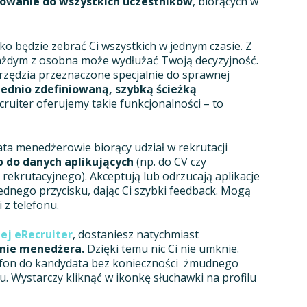
owanie do wszystkich uczestników
, biorących w
żko będzie zebrać Ci wszystkich w jednym czasie. Z
ażdym z osobna może wydłużać Twoją decyzyjność.
zędzia przeznaczone specjalnie do sprawnej
ednio zdefiniowaną, szybką ścieżką
cruiter oferujemy takie funkcjonalności – to
ata menedżerowie biorący udział w rekrutacji
p do danych aplikujących
(np. do CV czy
rekrutacyjnego). Akceptują lub odrzucają aplikacje
dnego przycisku, dając Ci szybki feedback. Mogą
 z telefonu.
nej eRecruiter
, dostaniesz natychmiast
nie menedżera.
Dzięki temu nic Ci nie umknie.
efon do kandydata bez konieczności żmudnego
. Wystarczy kliknąć w ikonkę słuchawki na profilu