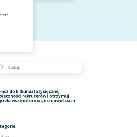
e site
łącz do kilkunastotysięcznej
ołeczności rekruterów i otrzymuj
jciekawsze informacje o nowościach
.
tegorie:
Blog