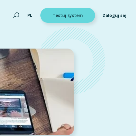
Zaloguj się
PL
Testuj system