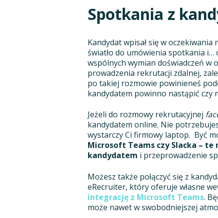
Spotkania z kand
Kandydat wpisał się w oczekiwania 
światło do umówienia spotkania i… c
wspólnych wymian doświadczeń w ost
prowadzenia rekrutacji zdalnej, zal
po takiej rozmowie powinieneś pod
kandydatem powinno nastąpić czy n
Jeżeli do rozmowy rekrutacyjnej
fac
kandydatem online. Nie potrzebujes
wystarczy Ci firmowy laptop. Być mo
Microsoft Teams czy Slacka – te 
kandydatem
i przeprowadzenie spo
Możesz także połączyć się z kandy
eRecruiter, który oferuje własne w
integrację z Microsoft Teams
. B
może nawet w swobodniejszej atmosf