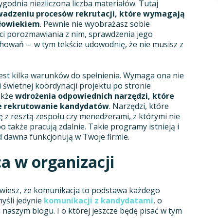
ygodnia niezliczona liczba materiałów. Tutaj
adzeniu procesów rekrutacji, które wymagają
łowiekiem
. Pewnie nie wyobrażasz sobie
ci porozmawiania z nim, sprawdzenia jego
chowań – w tym tekście udowodnię, że nie musisz z
 jest kilka warunków do spełnienia. Wymaga ona nie
i świetnej koordynacji projektu po stronie
akże
wdrożenia odpowiednich narzędzi, które
ne rekrutowanie kandydatów
. Narzędzi, które
z resztą zespołu czy menedżerami, z którymi nie
 także pracują zdalnie. Takie programy istnieją i
 dawna funkcjonują w Twoje firmie.
a w organizacji
 wiesz, że komunikacja to podstawa każdego
yśli jedynie
komunikacji z kandydatami
, o
a naszym blogu. I o której jeszcze będę pisać w tym