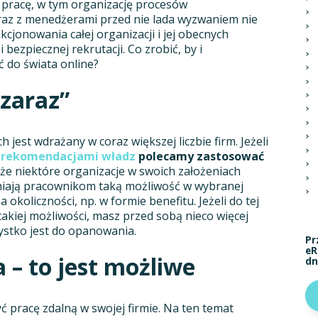
 pracę, w tym organizację procesów
wraz z menedżerami przed nie lada wyzwaniem nie
jonowania całej organizacji i jej obecnych
 bezpiecznej rekrutacji. Co zrobić, by i
 do świata online?
 zaraz”
h jest wdrażany w coraz większej liczbie firm. Jeżeli
z rekomendacjami władz
polecamy zastosować
 że niektóre organizacje w swoich założeniach
pniają pracownikom taką możliwość w wybranej
 okoliczności, np. w formie benefitu. Jeżeli do tej
akiej możliwości, masz przed sobą nieco więcej
ystko jest do opanowania.
Pr
eR
 – to jest możliwe
dn
yć pracę zdalną w swojej firmie. Na ten temat