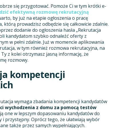
dobrze się przygotować. Pomoże Ci w tym krótki e-
adzić efektywną rozmowę rekrutacyjną
arto, by już na etapie ogłoszenia o pracę
, którą prowadzisz odbędzie się całkowicie zdalnie.
oprzez dodanie do ogłoszenia hasła „Rekrutacja
oli kandydatom szybko odnaleźć oferty z
m w pełni zdalnie. Już w momencie aplikowania
krutacja, w tym również rozmowa rekrutacyjna, na
Ty z kolei otrzymasz jasną informację, że
ormę rozmowy.
ja kompetencji
ich
krutacja wymaga zbadania kompetencji kandydatów
ści wychodzenia z domu za pomocą testów
ją one w lepszym dopasowaniu kandydatów do
 i przystępny. Oprócz tego, że ułatwiają wybór
ane także przez samych wypełniających.