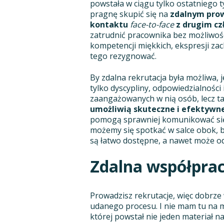
powstała w ciągu tylko ostatniego t
pragnę skupić się na
zdalnym prow
kontaktu
face-to-face
z drugim cz
zatrudnić pracownika bez możliwoś
kompetencji miękkich, ekspresji za
tego rezygnować.
By zdalna rekrutacja była możliwa,
tylko dyscypliny, odpowiedzialności 
zaangażowanych w nią osób, lecz t
umożliwią skuteczne i efektyw
pomogą sprawniej komunikować się 
możemy się spotkać w salce obok, bo
są łatwo dostępne, a nawet może od
Zdalna współprac
Prowadzisz rekrutacje, więc dobrze
udanego procesu. I nie mam tu na m
której powstał nie jeden materiał n