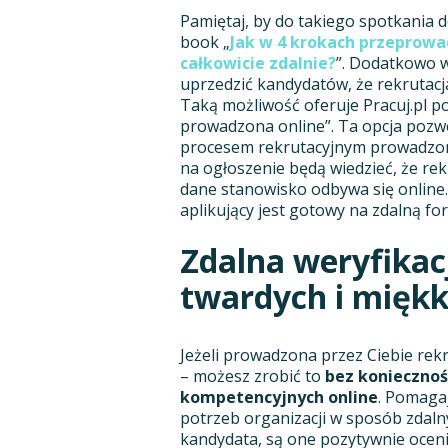
Pamiętaj, by do takiego spotkania 
book „
Jak w 4 krokach przeprow
całkowicie zdalnie?
”. Dodatkowo w
uprzedzić kandydatów, że rekrutacja
Taką możliwość oferuje Pracuj.pl p
prowadzona online”. Ta opcja pozw
procesem rekrutacyjnym prowadzony
na ogłoszenie będą wiedzieć, że re
dane stanowisko odbywa się online. 
aplikujący jest gotowy na zdalną f
Zdalna weryfikac
twardych i miękk
Jeżeli prowadzona przez Ciebie re
– możesz zrobić to
bez konieczno
kompetencyjnych online
. Pomaga
potrzeb organizacji w sposób zdalny
kandydata, są one pozytywnie oceni