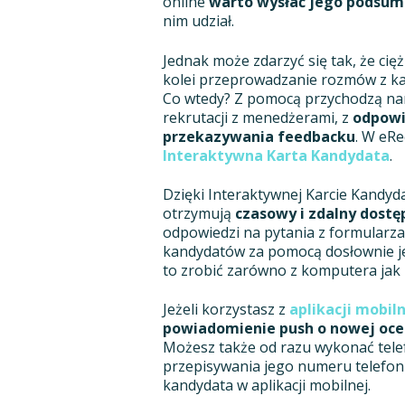
online
warto wysłać jego podsum
nim udział.
Jednak może zdarzyć się tak, że cię
kolei przeprowadzanie rozmów z k
Co wtedy? Z pomocą przychodzą nar
rekrutacji z menedżerami, z
odpowi
przekazywania feedbacku
. W eRe
Interaktywna Karta Kandydata
.
Dzięki Interaktywnej Karcie Kandyd
otrzymują
czasowy i zdalny dostę
odpowiedzi na pytania z formularza 
kandydatów za pomocą dosłownie je
to zrobić zarówno z komputera jak i
Jeżeli korzystasz z
aplikacji mobil
powiadomienie push o nowej oce
Możesz także od razu wykonać tel
przepisywania jego numeru telefonu
kandydata w aplikacji mobilnej.