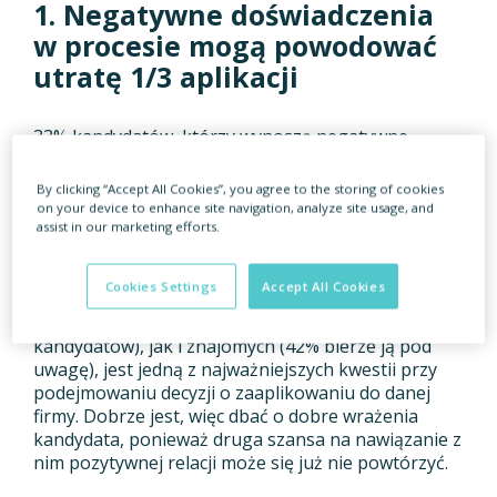
1. Negatywne doświadczenia
w procesie mogą powodować
utratę 1/3 aplikacji
33% kandydatów, którzy wynoszą negatywne
wrażenia z procesu rekrutacyjnego nie zaaplikuje
ponownie do wybranej firmy. W dobie walki o każdą
By clicking “Accept All Cookies”, you agree to the storing of cookies
aplikację i kandydata jest to ogromna strata, tym
on your device to enhance site navigation, analyze site usage, and
bardziej, że negatywne wrażenia ciężko jest później
assist in our marketing efforts.
zatrzeć. To nie wszystko. 28% kandydatów z chęcią
podzieli się negatywną opinią o firmie ze swoimi
Cookies Settings
Accept All Cookies
bliskimi a także znajomymi z branży. Idąc dalej,
pozytywna opinia własna (wpływa na decyzję 46%
kandydatów), jak i znajomych (42% bierze ją pod
uwagę), jest jedną z najważniejszych kwestii przy
podejmowaniu decyzji o zaaplikowaniu do danej
firmy. Dobrze jest, więc dbać o dobre wrażenia
kandydata, ponieważ druga szansa na nawiązanie z
nim pozytywnej relacji może się już nie powtórzyć.