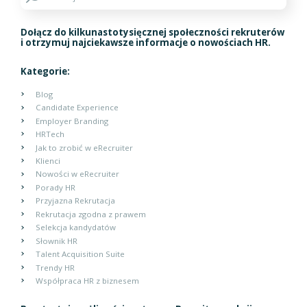
Dołącz do kilkunastotysięcznej społeczności rekruterów
i otrzymuj najciekawsze informacje o nowościach HR.
Kategorie:
Blog
Candidate Experience
Employer Branding
HRTech
Jak to zrobić w eRecruiter
Klienci
Nowości w eRecruiter
Porady HR
Przyjazna Rekrutacja
Rekrutacja zgodna z prawem
Selekcja kandydatów
Słownik HR
Talent Acquisition Suite
Trendy HR
Współpraca HR z biznesem