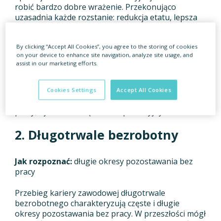
robić bardzo dobre wrażenie. Przekonująco
uzasadnia każde rozstanie: redukcja etatu, lepsza
oferta zatrudnienia, zmiana miejsca zamieszkania
lub zwykły pech.
By clicking “Accept All Cookies”, you agree to the storing of cookies
on your device to enhance site navigation, analyze site usage, and
Moja rada:
notuj skrupulatnie przyczyny zmiany
assist in our marketing efforts.
pracodawców. Przydadzą się podczas weryfikacji
referencji.
Cookies Settings
Accept All Cookies
Zagrożenie po zatrudnieniu:
niska motywacja do
pracy, ujawnienie się luk kompetencyjnych.
2. Długotrwale bezrobotny
Jak rozpoznać:
długie okresy pozostawania bez
pracy
Przebieg kariery zawodowej długotrwale
bezrobotnego charakteryzują częste i długie
okresy pozostawania bez pracy. W przeszłości mógł