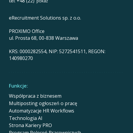
tel: +48 (22)
pokaż
eRecruitment Solutions sp. z o.o.
PROXIMO Office
ul. Prosta 68, 00-838 Warszawa
KRS: 0000282554, NIP: 5272541511, REGON:
140980270
Funkcje:
Współpraca z biznesem
Multiposting ogłoszeń o pracę
Automatyzacje HR Workflows
Technologia AI
Strona Kariery PRO
Program Poleceń Pracowniczych