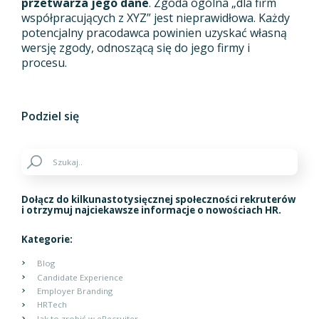
przetwarza jego dane
. Zgoda ogólna „dla firm
współpracujących z XYZ” jest nieprawidłowa. Każdy
potencjalny pracodawca powinien uzyskać własną
wersję zgody, odnoszącą się do jego firmy i
procesu.
Podziel się
Dołącz do kilkunastotysięcznej społeczności rekruterów
i otrzymuj najciekawsze informacje o nowościach HR.
Kategorie:
Blog
Candidate Experience
Employer Branding
HRTech
Jak to zrobić w eRecruiter