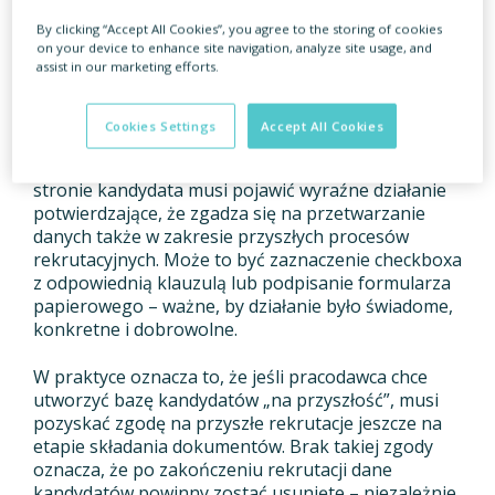
trzeba uzyskiwać dodatkowej zgody – podstawą
przetwarzania jest Kodeks pracy oraz działania
By clicking “Accept All Cookies”, you agree to the storing of cookies
zmierzające do zawarcia umowy. Problem pojawia
on your device to enhance site navigation, analyze site usage, and
assist in our marketing efforts.
się wtedy, gdy pracodawca chce wykorzystać
otrzymane dokumenty aplikacyjne w przyszłych
rekrutacjach.
Cookies Settings
Accept All Cookies
Tu nie wystarczy milczenie ani domniemanie. Po
stronie kandydata musi pojawić wyraźne działanie
potwierdzające, że zgadza się na przetwarzanie
danych także w zakresie przyszłych procesów
rekrutacyjnych. Może to być zaznaczenie checkboxa
z odpowiednią klauzulą lub podpisanie formularza
papierowego – ważne, by działanie było świadome,
konkretne i dobrowolne.
W praktyce oznacza to, że jeśli pracodawca chce
utworzyć bazę kandydatów „na przyszłość”, musi
pozyskać zgodę na przyszłe rekrutacje jeszcze na
etapie składania dokumentów. Brak takiej zgody
oznacza, że po zakończeniu rekrutacji dane
kandydatów powinny zostać usunięte – niezależnie