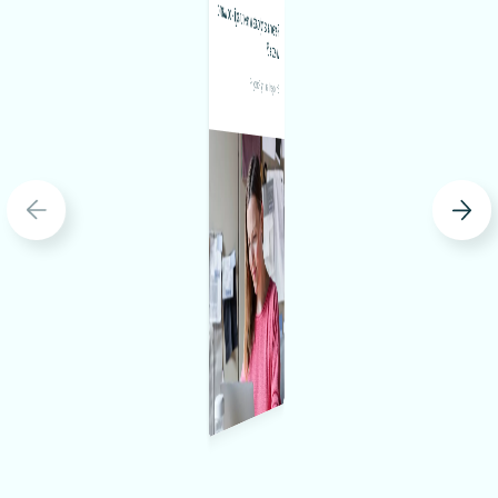
Persona kandydata w rekrutacji – co warto
wiedzieć?
Porady HR
Employer Branding