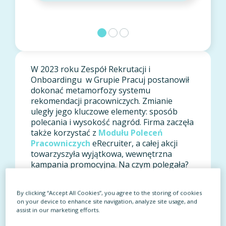
W 2023 roku Zespół Rekrutacji i
Onboardingu w Grupie Pracuj postanowił
dokonać metamorfozy systemu
rekomendacji pracowniczych. Zmianie
uległy jego kluczowe elementy: sposób
polecania i wysokość nagród. Firma zaczęła
także korzystać z
Modułu Poleceń
Pracowniczych
eRecruiter, a całej akcji
towarzyszyła wyjątkowa, wewnętrzna
kampania promocyjna. Na czym polegała?
Jakie efekty osiągnął nowy
program
poleceń
w Grupie Pracuj? Jak – z
By clicking “Accept All Cookies”, you agree to the storing of cookies
perspektywy czasu – oceniają podjęte
on your device to enhance site navigation, analyze site usage, and
decyzje? Zapraszamy do lektury!
assist in our marketing efforts.