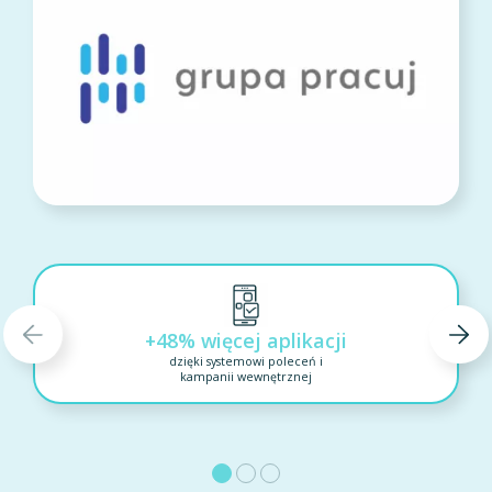
+48% więcej aplikacji
dzięki systemowi poleceń i
kampanii wewnętrznej