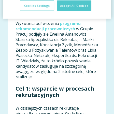
Trudności w rekrutacji?
Cookies Settings
Accept All Cookies
Polecamy polecenia!
Wyzwania odświeżenia
programu
rekomendacji pracowniczych
w Grupie
Pracuj podjęły się Ewelina Amanowicz,
Starsza Specjalistka ds. Rekrutacji i Marki
Pracodawcy, Konstancja Zyzik, Menedżerka
Zespołu Pozyskiwania Talentów oraz Lidia
Piasecka-Netczuk, Ekspertka ds. Rekrutacji
IT. Wiedziały, że to źródło pozyskiwania
kandydatów zasługuje na szczególną
uwagę, ze względu na 2 istotne cele, które
realizuje.
Cel 1: wsparcie w procesach
rekrutacyjnych
W dzisiejszych czasach rekrutacje
nierzadko są wyzwaniem. Kiedy firmy