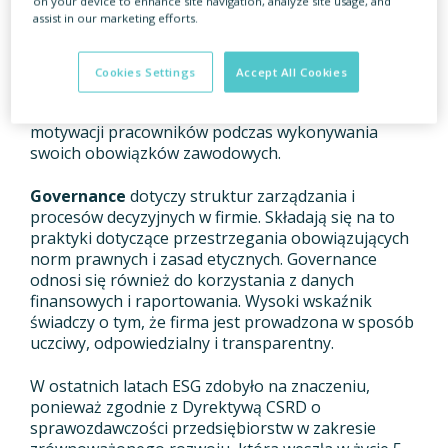
on your device to enhance site navigation, analyze site usage, and
korporacyjnego, ochrony i bezpieczeństwa danych
assist in our marketing efforts.
osobowych, a także równości płac niezależnie od
płci. Przedsiębiorcy, którzy przestrzegają tych
reguł, budują pozytywny wizerunek i zyskują
Cookies Settings
Accept All Cookies
lojalność klientów oraz pracowników. Wdrożenie
założeń ESG może prowadzić do zwiększenia się
motywacji pracowników podczas wykonywania
swoich obowiązków zawodowych.
Governance
dotyczy struktur zarządzania i
procesów decyzyjnych w firmie. Składają się na to
praktyki dotyczące przestrzegania obowiązujących
norm prawnych i zasad etycznych. Governance
odnosi się również do korzystania z danych
finansowych i raportowania. Wysoki wskaźnik
świadczy o tym, że firma jest prowadzona w sposób
uczciwy, odpowiedzialny i transparentny.
W ostatnich latach ESG zdobyło na znaczeniu,
ponieważ zgodnie z Dyrektywą CSRD o
sprawozdawczości przedsiębiorstw w zakresie