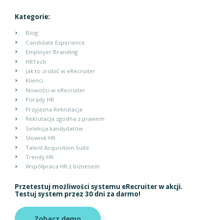
Kategorie:
Blog
Candidate Experience
Employer Branding
HRTech
Jak to zrobić w eRecruiter
Klienci
Nowości w eRecruiter
Porady HR
Przyjazna Rekrutacja
Rekrutacja zgodna z prawem
Selekcja kandydatów
Słownik HR
Talent Acquisition Suite
Trendy HR
Współpraca HR z biznesem
Przetestuj możliwości systemu eRecruiter w akcji.
Testuj system przez 30 dni za darmo!
Zobacz demo