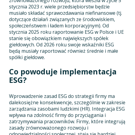
zrównoważonego rozwoju, która weszła w życie 5
stycznia 2023 r. wiele przedsiębiorstw będzie
musiało składać sprawozdawania niefinansowe (tj.
dotyczące działań związanych ze środowiskiem,
społeczeństwem i ładem korporacyjnym). Od
stycznia 2025 roku raportowanie ESG w Polsce i UE
stanie się obowiązkiem największych spółek
giełdowych. Od 2026 roku swoje wskaźniki ESG
będą musiały raportować również średnie i małe
spółki giełdowe.
Co powoduje implementacja
ESG?
Wprowadzenie zasad ESG do strategii firmy ma
dalekosiężne konsekwencje, szczególnie w zakresie
zarządzania zasobami ludzkimi (HR). Integracja ESG
wpływa na zdolność firmy do przyciągania i
zatrzymywania pracowników. Firmy, które integrują
zasady zrównoważonego rozwoju i
odpowiedzialności społecznej, stają się bardziej