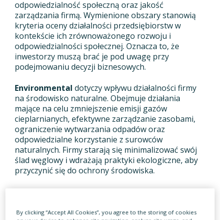
odpowiedzialność społeczną oraz jakość
zarządzania firmą. Wymienione obszary stanowią
kryteria oceny działalności przedsiębiorstw w
kontekście ich zrównoważonego rozwoju i
odpowiedzialności społecznej. Oznacza to, że
inwestorzy muszą brać je pod uwagę przy
podejmowaniu decyzji biznesowych.
Environmental
dotyczy wpływu działalności firmy
na środowisko naturalne. Obejmuje działania
mające na celu zmniejszenie emisji gazów
cieplarnianych, efektywne zarządzanie zasobami,
ograniczenie wytwarzania odpadów oraz
odpowiedzialne korzystanie z surowców
naturalnych. Firmy starają się minimalizować swój
ślad węglowy i wdrażają praktyki ekologiczne, aby
przyczynić się do ochrony środowiska.
Social
— określeniem tym nazywane są relacje
firmy z pracownikami i klientami. Jego ramy
obejmują działania firm dotyczące m.in. ładu
By clicking “Accept All Cookies”, you agree to the storing of cookies