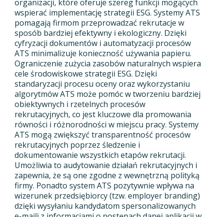
organizacji, które oferuje szereg funkcji mogących
wspierać implementację strategii ESG. Systemy ATS
pomagają firmom przeprowadzać rekrutacje w
sposób bardziej efektywny i ekologiczny. Dzięki
cyfryzacji dokumentów i automatyzacji procesów
ATS minimalizuje konieczność używania papieru.
Ograniczenie zużycia zasobów naturalnych wspiera
cele środowiskowe strategii ESG. Dzięki
standaryzacji procesu oceny oraz wykorzystaniu
algorytmów ATS może pomóc w tworzeniu bardziej
obiektywnych i rzetelnych procesów
rekrutacyjnych, co jest kluczowe dla promowania
równości i różnorodności w miejscu pracy. Systemy
ATS mogą zwiększyć transparentność procesów
rekrutacyjnych poprzez śledzenie i
dokumentowanie wszystkich etapów rekrutacji.
Umożliwia to audytowanie działań rekrutacyjnych i
zapewnia, że są one zgodne z wewnętrzną polityką
firmy. Ponadto system ATS pozytywnie wpływa na
wizerunek przedsiębiorcy (tzw. employer branding)
dzięki wysyłaniu kandydatom spersonalizowanych
e-maili z informacjami o postępach danej aplikacji w