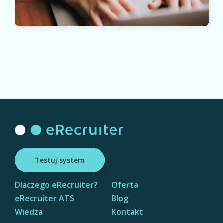
Testuj system
Dlaczego eRecruiter?
Oferta
eRecruiter ATS
Blog
Wiedza
Kontakt