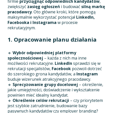
firmie
przyciągnąć odpowiednich kandydatów
,
zwiększyć
zasięg ogłoszeń
i budować
silną markę
pracodawcy
. Oto główne kroki, które pomogą
maksymalnie wykorzystać potencjał
LinkedIn,
Facebooka i Instagrama
w procesie
rekrutacyjnym.
1. Opracowanie planu działania
🔹
Wybór odpowiedniej platformy
społecznościowej
– każda z nich ma inne
możliwości rekrutacyjne.
LinkedIn
sprawdzi się w
rekrutacji specjalistów,
Facebook
pozwoli dotrzeć
do szerokiego grona kandydatów, a
Instagram
buduje wizerunek atrakcyjnego pracodawcy.
🔹
Sprecyzowanie grupy docelowej
– określenie,
jakie umiejętności, doświadczenie i wykształcenie
powinien mieć idealny kandydat.
🔹
Określenie celów rekrutacji
– czy priorytetem
jest szybkie zatrudnienie, budowanie bazy
pasywnych kandydatów czy employer branding?