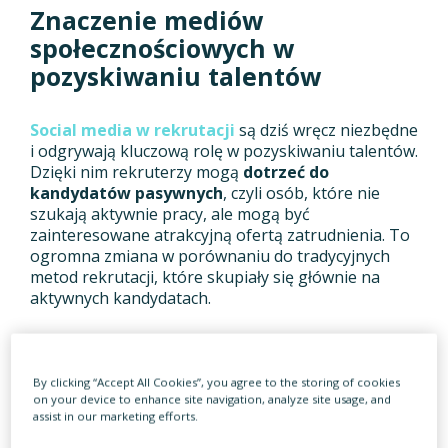
Znaczenie mediów
społecznościowych w
pozyskiwaniu talentów
Social media w rekrutacji
są dziś wręcz niezbędne
i odgrywają kluczową rolę w pozyskiwaniu talentów.
Dzięki nim rekruterzy mogą
dotrzeć do
kandydatów pasywnych
, czyli osób, które nie
szukają aktywnie pracy, ale mogą być
zainteresowane atrakcyjną ofertą zatrudnienia. To
ogromna zmiana w porównaniu do tradycyjnych
metod rekrutacji, które skupiały się głównie na
aktywnych kandydatach.
Social recruiting – nowoczesne
podejście do rekrutacji
By clicking “Accept All Cookies”, you agree to the storing of cookies
on your device to enhance site navigation, analyze site usage, and
assist in our marketing efforts.
Social recruiting
, czyli proces rekrutacji poprzez
portale społecznościowe
, umożliwia firmom nie