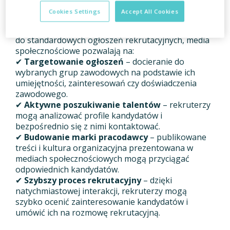
tylko publikowanie ofert pracy, ale także
Cookies Settings
Accept All Cookies
budowanie długofalowych relacji z
potencjalnymi kandydatami
. W przeciwieństwie
do standardowych ogłoszeń rekrutacyjnych, media
społecznościowe pozwalają na:
✔
Targetowanie ogłoszeń
– docieranie do
wybranych grup zawodowych na podstawie ich
umiejętności, zainteresowań czy doświadczenia
zawodowego.
✔
Aktywne poszukiwanie talentów
– rekruterzy
mogą analizować profile kandydatów i
bezpośrednio się z nimi kontaktować.
✔
Budowanie marki pracodawcy
– publikowane
treści i kultura organizacyjna prezentowana w
mediach społecznościowych mogą przyciągać
odpowiednich kandydatów.
✔
Szybszy proces rekrutacyjny
– dzięki
natychmiastowej interakcji, rekruterzy mogą
szybko ocenić zainteresowanie kandydatów i
umówić ich na rozmowę rekrutacyjną.