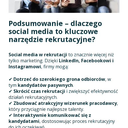
Podsumowanie – dlaczego
social media to kluczowe
narzędzie rekrutacyjne?
Social media w rekrutacji
to znacznie więcej niż
tylko marketing. Dzięki
LinkedIn, Facebookowi i
Instagramowi
, firmy mogą:
✔
Dotrzeć do szerokiego grona odbiorców
, w
tym
kandydatów pasywnych
.
✔
Skrócić czas rekrutacji
i zwiększyć efektywność
działań rekrutacyjnych.
✔
Zbudować atrakcyjny wizerunek pracodawcy
,
który przyciągnie najlepsze talenty.
✔
Interaktywnie komunikować się z
kandydatami
, dostosowując proces rekrutacyjny
do ich oczekiwań.