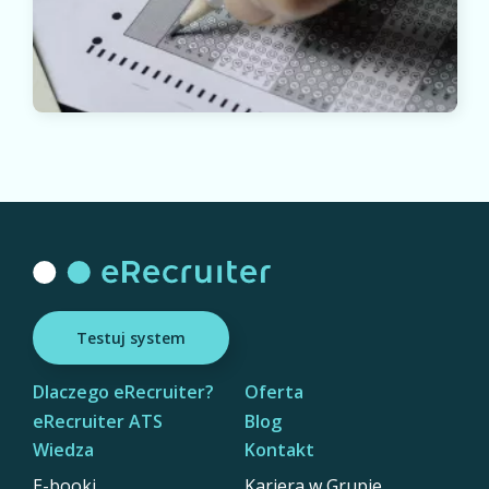
Testuj system
Dlaczego eRecruiter?
Oferta
eRecruiter ATS
Blog
Wiedza
Kontakt
E-booki
Kariera w Grupie