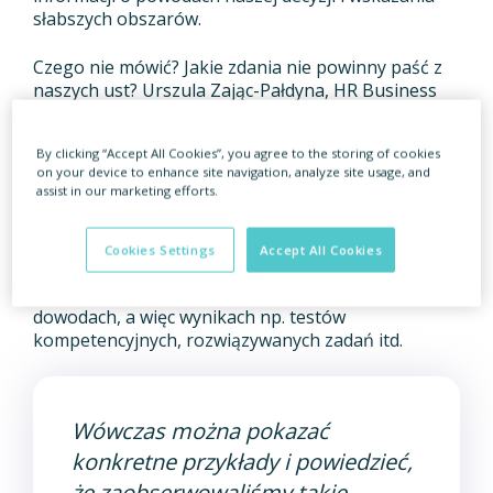
słabszych obszarów.
Czego nie mówić? Jakie zdania nie powinny paść z
naszych ust? Urszula Zając-Pałdyna, HR Business
Partner w Grupie Pracuj radzi, aby wystrzegać się
zwrotów typu:
By clicking “Accept All Cookies”, you agree to the storing of cookies
on your device to enhance site navigation, analyze site usage, and
1. „Jest pan/pani”
assist in our marketing efforts.
Zamiast mówić kandydatowi, że jest nieelastyczny
Cookies Settings
Accept All Cookies
czy mało kreatywny, bardziej profesjonalne będzie
odwoływanie się do jego zachowań i bazowanie na
dowodach, a więc wynikach np. testów
kompetencyjnych, rozwiązywanych zadań itd.
Wówczas można pokazać
konkretne przykłady i powiedzieć,
że zaobserwowaliśmy takie