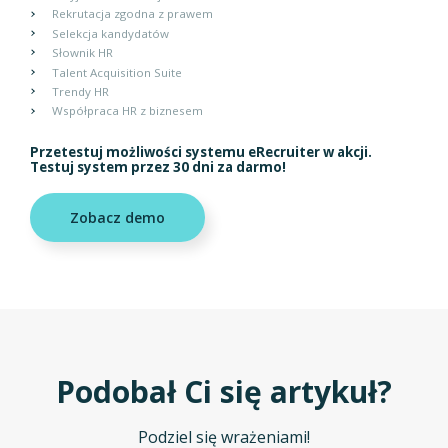
Rekrutacja zgodna z prawem
Selekcja kandydatów
Słownik HR
Talent Acquisition Suite
Trendy HR
Współpraca HR z biznesem
Przetestuj możliwości systemu eRecruiter w akcji.
Testuj system przez 30 dni za darmo!
Zobacz demo
Podobał Ci się artykuł?
Podziel się wrażeniami!