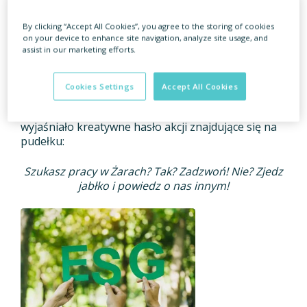
innym
By clicking “Accept All Cookies”, you agree to the storing of cookies
on your device to enhance site navigation, analyze site usage, and
assist in our marketing efforts.
Przypadkowi przechodnie otrzymywali specjalne
pudełka. Znajdowało się w nich jabłko oraz
słuchawki – czyli symbol pracy konsultanta
Cookies Settings
Accept All Cookies
telefonicznego. Te z pozoru niepowiązane ze sobą
przedmioty miały jednak coś wspólnego. Wszystko
wyjaśniało kreatywne hasło akcji znajdujące się na
pudełku:
Szukasz pracy w Żarach? Tak? Zadzwoń! Nie? Zjedz
jabłko i powiedz o nas innym!