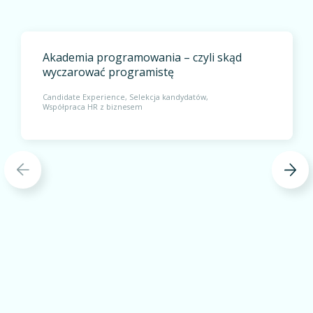
Akademia programowania – czyli skąd
wyczarować programistę
Candidate Experience
Selekcja kandydatów
Współpraca HR z biznesem