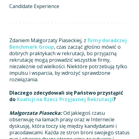
Candidate Experience
Zdaniem Małgorzaty Piaseckiej, z
firmy doradczej
Benchmark Group
, czas zacząć głośno mówić o
dobrych praktykach w rekrutacji, bo przyjazną
rekrutację mogą prowadzić wszystkie firmy,
niezależnie od wielkości. Niektóre potrzebują tylko
impulsu i wsparcia, by wdrożyć sprawdzone
rozwiązania.
Dlaczego zdecydowali się Państwo przystąpić
do
Koalicji na Rzecz Przyjaznej Rekrutacji
?
Małgorzata Piasecka:
Od jakiegoś czasu
obserwuję na łamach prasy oraz w Internecie
dyskusję, która toczy się między kandydatami i
pracodawcami. Każda ze stron broni swojego status
quo i obarcza drugą stronę winą za sytuację i