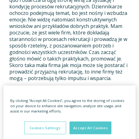
kondycję procesów rekrutacyjnych. Dziennikarze
ochoczo podejmują temat, bo jest nośny i wzbudza
emocje. Nie widzę natomiast konstruktywnych
wniosków ani przykładów dobrych praktyk. Mam
poczucie, że jest wiele firm, które dokładają
staranności w procesach rekrutacji i prowadzą je w
sposób rzetelny, z poszanowaniem potrzeb i
godności wszystkich uczestników. Czas zacząć
głośno mówić o takich praktykach, promować je.
Skoro taka mała firma jak moja może się postarać i
prowadzić przyjazną rekrutację, to inne firmy też
mogą – potrzebują tylko impulsu i wsparcia.
Po raz pierwszy w dyskusji dotyczącej
Candidate Experience pojawia się
By clicking “Accept All Cookies”, you agree to the storing of cookies
sformułowanie podmiotowość kandydata. Jak
on your device to enhance site navigation, analyze site usage, and
Państwo ją rozumieją?
assist in our marketing efforts.
Cookies Settings
Accept All Cookies