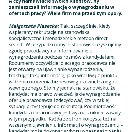
A czy namawiacie swoich Klientów, by
zamieszczali informację o wynagrodzeniu w
ofertach pracy? Wiele firm ma przed tym opory.
Małgorzata Piasecka:
Tak, szczególnie, kiedy
wspieramy rekrutacje na stanowiska
specjalistyczne i menadżerskie metodą direct
search. W przypadku innych stanowisk uzyskujemy
zgodę pracodawcy na informowanie o
wynagrodzeniu podczas rozmów z kandydatami.
Rozumiemy oczywiście, dlaczego pracodawca nie
jest otwarty na ujawnianie wynagrodzenia,
traktując taką informację, jako wrażliwą z punktu
widzenia otoczenia biznesowego zewnętrznego i
wewnętrznego. Stoimy jednak na stanowisku, że
kandydat ma prawo wiedzieć, jakie wynagrodzenie
oferuje pracodawca i zdecydować, czy w takiej
sytuacji przystępuje do rekrutacji. Podmiotowość
kandydata i pracodawcy jest wyznacznikiem zasady
w tym przypadku. Każda ze stron korzysta też na
wczesnym ujawnieniu informacji o wynagrodzeniu –
kandydat może dokonać wyboru o zaangażowaniu