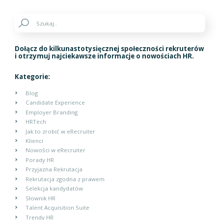
Dołącz do kilkunastotysięcznej społeczności rekruterów
i otrzymuj najciekawsze informacje o nowościach HR.
Kategorie:
Blog
Candidate Experience
Employer Branding
HRTech
Jak to zrobić w eRecruiter
Klienci
Nowości w eRecruiter
Porady HR
Przyjazna Rekrutacja
Rekrutacja zgodna z prawem
Selekcja kandydatów
Słownik HR
Talent Acquisition Suite
Trendy HR