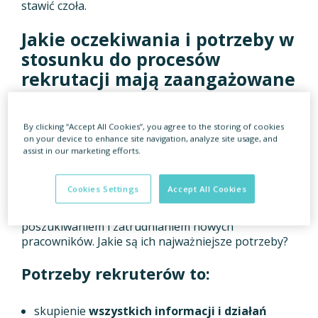
stawić czoła.
Jakie oczekiwania i potrzeby w
stosunku do procesów
rekrutacji mają zaangażowane
w nie osoby?
By clicking “Accept All Cookies”, you agree to the storing of cookies
Jeśli zadamy sobie pytanie, kto w organizacji
on your device to enhance site navigation, analyze site usage, and
prowadzi procesy rekrutacyjne, odpowiedź jest
assist in our marketing efforts.
prosta –
rekruterzy
. To od nich zaczyna się proces
rekrutacyjny i na nich się kończy. To ich działania
Cookies Settings
Accept All Cookies
decydują o powodzeniu procesu, oni też spinają w
całość większość działań związanych z
poszukiwaniem i zatrudnianiem nowych
pracowników. Jakie są ich najważniejsze potrzeby?
Potrzeby rekruterów to:
skupienie
wszystkich informacji i działań