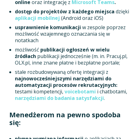
online
oraz integrację z
Microsoft Teams
.
dostęp do projektów z każdego miejsca
dzięki
aplikacji mobilnej
(Android oraz iOS)
usprawnienie komunikacji
w zespole poprzez
możliwość wzajemnego oznaczania się w
notatkach
możliwość
publikacji ogłoszeń w wielu
źródłach
publikacji jednocześnie (m. in. Pracuj.pl,
OLX.pl, inne znane płatne i bezpłatne portale;
stale rozbudowywaną ofertę integracji z
najnowocześniejszymi narzędziami do
automatyzacji procesów rekrutacyjnych:
testami kompetencji,
voicebotami
i chatbotami,
narzędziami do badania satysfakcji
.
Menedżerom na pewno spodoba
się:
płynna wymiana informacji
o aplikacjach za