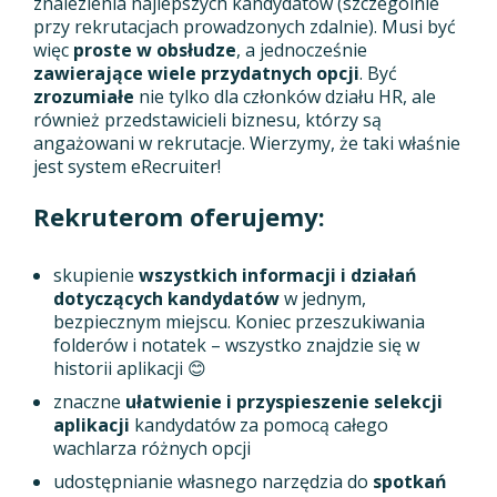
znalezienia najlepszych kandydatów (szczególnie
przy rekrutacjach prowadzonych zdalnie). Musi być
więc
proste w obsłudze
, a jednocześnie
zawierające wiele przydatnych opcji
. Być
zrozumiałe
nie tylko dla członków działu HR, ale
również przedstawicieli biznesu, którzy są
angażowani w rekrutacje. Wierzymy, że taki właśnie
jest system eRecruiter!
Rekruterom oferujemy:
skupienie
wszystkich informacji i działań
dotyczących kandydatów
w jednym,
bezpiecznym miejscu. Koniec przeszukiwania
folderów i notatek – wszystko znajdzie się w
historii aplikacji 😊
znaczne
ułatwienie i przyspieszenie selekcji
aplikacji
kandydatów za pomocą całego
wachlarza różnych opcji
udostępnianie własnego narzędzia do
spotkań