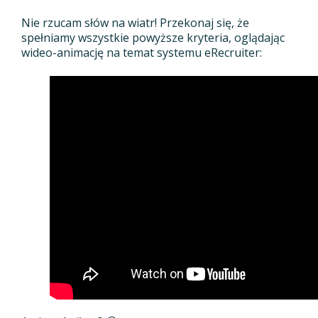
Nie rzucam słów na wiatr! Przekonaj się, że
spełniamy wszystkie powyższe kryteria, oglądając
wideo-animację na temat systemu eRecruiter: