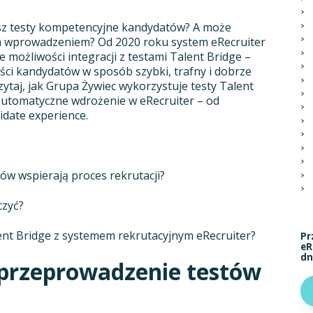
esz testy kompetencyjne kandydatów? A może
ch wprowadzeniem? Od 2020 roku system eRecruiter
e możliwości integracji z testami Talent Bridge –
ci kandydatów w sposób szybki, trafny i dobrze
zytaj, jak Grupa Żywiec wykorzystuje testy Talent
h automatyczne wdrożenie w eRecruiter – od
idate experience.
ów wspierają proces rekrutacji?
czyć?
lent Bridge z systemem rekrutacyjnym eRecruiter?
Pr
eR
dn
rzeprowadzenie testów