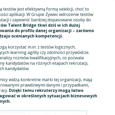
estów jest efektywną formą selekcji, choć to
kości aplikacji. W Grupie Żywiec wdrożenie testów
utacji i zapewnić bardziej dopasowane osoby do
tów Talent Bridge tkwi dziś w ich dużej
owania do profilu danej organizacji – zarówno
dzaju ocenianych kompetencji.
ogą korzystać m.in. z testów logicznych,
ych learning agility czy zdolności przywódcze.
nalizy rozmów kwalifikacyjnych, co pozwala
y kandydatów na różnych etapach rekrutacji,
ych kandydatów.
cy widzą konkretne marki tej organizacji, mają
pirowanymi prawdziwymi danymi i przypadkami,
racy.
Dzięki temu rekruterzy mogą łatwo
eagować w określonych sytuacjach biznesowych
nych.