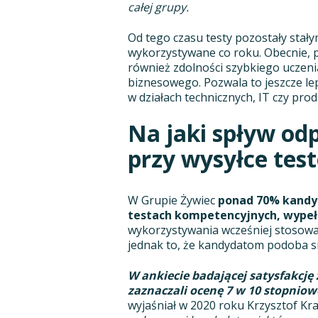
całej grupy.
Od tego czasu testy pozostały sta
wykorzystywane co roku. Obecnie, 
również zdolności szybkiego uczenia
biznesowego. Pozwala to jeszcze le
w działach technicznych, IT czy pro
Na jaki spływ od
przy wysyłce tes
W Grupie Żywiec
ponad 70% kandyd
testach kompetencyjnych, wypełn
wykorzystywania wcześniej stosowan
jednak to, że kandydatom podoba si
W ankiecie badającej satysfakcję 
zaznaczali ocenę 7 w 10 stopniowe
wyjaśniał w 2020 roku Krzysztof Kra