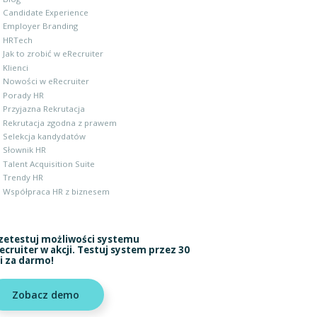
Candidate Experience
Employer Branding
HRTech
Jak to zrobić w eRecruiter
Klienci
Nowości w eRecruiter
Porady HR
Przyjazna Rekrutacja
Rekrutacja zgodna z prawem
Selekcja kandydatów
Słownik HR
Talent Acquisition Suite
Trendy HR
Współpraca HR z biznesem
zetestuj możliwości systemu
ecruiter w akcji. Testuj system przez 30
i za darmo!
Zobacz demo