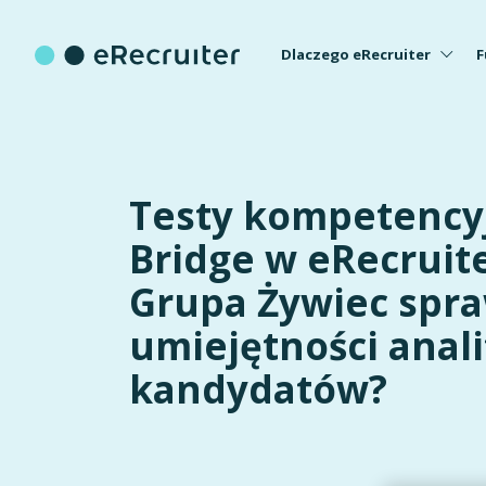
Dlaczego eRecruiter
F
Testy kompetency
Bridge w eRecruite
Grupa Żywiec spr
umiejętności anal
kandydatów?