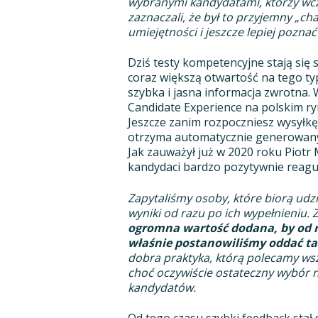
wybranymi kandydatami, którzy wcze
zaznaczali, że był to przyjemny „ch
umiejętności i jeszcze lepiej poznać
Dziś testy kompetencyjne stają się
coraz większą otwartość na tego typ
szybka i jasna informacja zwrotna.
Candidate Experience na polskim ry
Jeszcze zanim rozpoczniesz wysyłk
otrzyma automatycznie generowany 
Jak zauważył już w 2020 roku Piotr
kandydaci bardzo pozytywnie reaguj
Zapytaliśmy osoby, które biorą udzi
wyniki od razu po ich wypełnieniu.
ogromna wartość dodana, by od ra
właśnie postanowiliśmy oddać t
dobra praktyka, którą polecamy ws
choć oczywiście ostateczny wybór n
kandydatów.
Od tego czasu szybki feedback sta