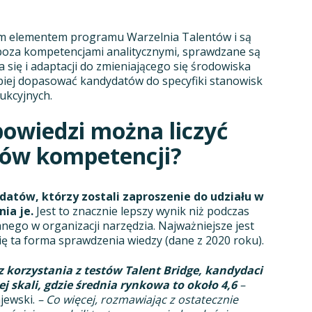
łym elementem programu Warzelnia Talentów i są
poza kompetencjami analitycznymi, sprawdzane są
 się i adaptacji do zmieniającego się środowiska
piej dopasować kandydatów do specyfiki stanowisk
dukcyjnych.
powiedzi można liczyć
tów kompetencji?
atów, którzy zostali zaproszenie do udziału w
ia je.
Jest to znacznie lepszy wynik niż podczas
ego w organizacji narzędzia. Najważniejsze jest
ę ta forma sprawdzenia wiedzy (dane z 2020 roku).
z korzystania z testów Talent Bridge, kandydaci
j skali, gdzie średnia rynkowa to około 4,6
–
jewski.
– Co więcej, rozmawiając z ostatecznie